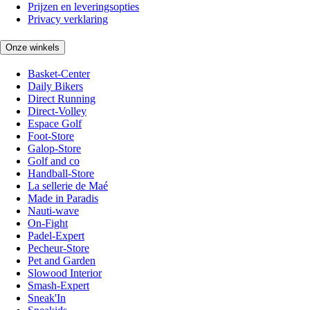
Prijzen en leveringsopties
Privacy verklaring
Onze winkels
Basket-Center
Daily Bikers
Direct Running
Direct-Volley
Espace Golf
Foot-Store
Galop-Store
Golf and co
Handball-Store
La sellerie de Maé
Made in Paradis
Nauti-wave
On-Fight
Padel-Expert
Pecheur-Store
Pet and Garden
Slowood Interior
Smash-Expert
Sneak'In