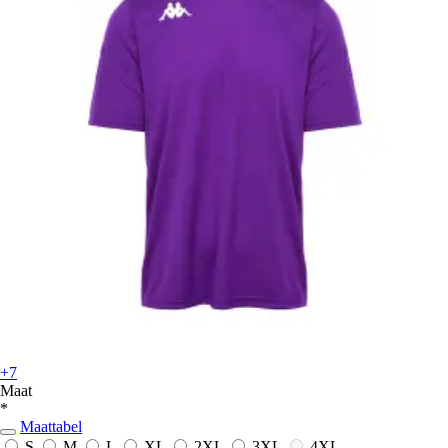
+7
Maat
*
Maattabel
S
M
L
XL
2XL
3XL
4XL