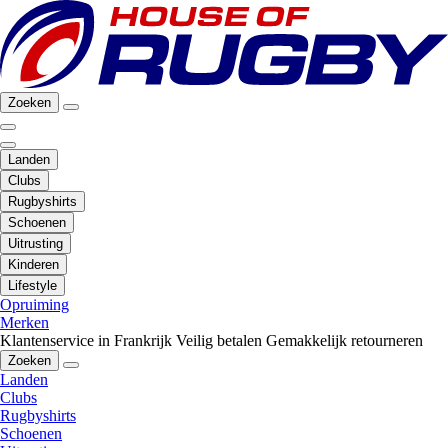
Zoeken
Landen
Clubs
Rugbyshirts
Schoenen
Uitrusting
Kinderen
Lifestyle
Opruiming
Merken
Klantenservice in Frankrijk
Veilig betalen
Gemakkelijk retourneren
Zoeken
Landen
Clubs
Rugbyshirts
Schoenen