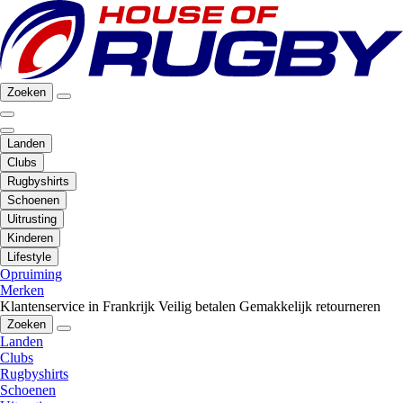
Zoeken
Landen
Clubs
Rugbyshirts
Schoenen
Uitrusting
Kinderen
Lifestyle
Opruiming
Merken
Klantenservice in Frankrijk
Veilig betalen
Gemakkelijk retourneren
Zoeken
Landen
Clubs
Rugbyshirts
Schoenen