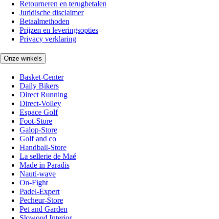
Retourneren en terugbetalen
Juridische disclaimer
Betaalmethoden
Prijzen en leveringsopties
Privacy verklaring
Onze winkels
Basket-Center
Daily Bikers
Direct Running
Direct-Volley
Espace Golf
Foot-Store
Galop-Store
Golf and co
Handball-Store
La sellerie de Maé
Made in Paradis
Nauti-wave
On-Fight
Padel-Expert
Pecheur-Store
Pet and Garden
Slowood Interior