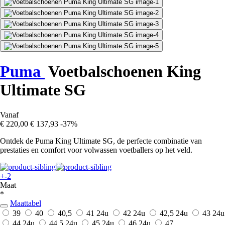
Puma
Voetbalschoenen King
Ultimate SG
Vanaf
€ 220,00
€ 137,93
-37%
Ontdek de Puma King Ultimate SG, de perfecte combinatie van
prestaties en comfort voor volwassen voetballers op het veld.
+-2
Maat
*
Maattabel
39
40
40,5
41
24u
42
24u
42,5
24u
43
24u
44
24u
44,5
24u
45
24u
46
24u
47