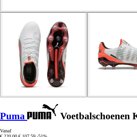
Puma
Voetbalschoenen 
Vanaf
€ 220,00
€ 107,59
-51%