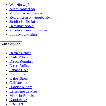
Wie zijn wij?
Neem contact op
Verkoopvoorwaarden
Retourneren en terugbetalen
Juridische disclaimer
Betaalmethoden
Prijzen en leveringsopties
Privacy verklaring
Onze winkels
Basket-Center
Daily Bikers
Direct Running
Direct-Volley
Espace Golf
Foot-Store
Galop-Store
Golf and co
Handball-Store
La sellerie de Maé
Made in Paradis
Nauti-wave
On-Fight