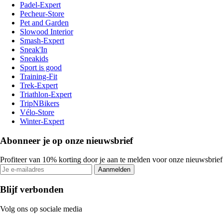
Padel-Expert
Pecheur-Store
Pet and Garden
Slowood Interior
Smash-Expert
Sneak'In
Sneakids
Sport is good
Training-Fit
Trek-Expert
Triathlon-Expert
TripNBikers
Vélo-Store
Winter-Expert
Abonneer je op onze nieuwsbrief
Profiteer van 10% korting door je aan te melden voor onze nieuwsbrief
Aanmelden
Blijf verbonden
Volg ons op sociale media