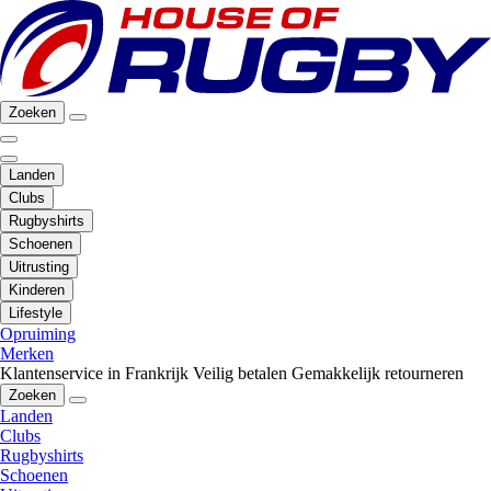
Zoeken
Landen
Clubs
Rugbyshirts
Schoenen
Uitrusting
Kinderen
Lifestyle
Opruiming
Merken
Klantenservice in Frankrijk
Veilig betalen
Gemakkelijk retourneren
Zoeken
Landen
Clubs
Rugbyshirts
Schoenen