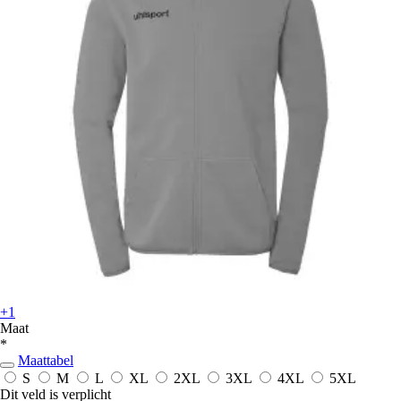
+1
Maat
*
Maattabel
S
M
L
XL
2XL
3XL
4XL
5XL
Dit veld is verplicht