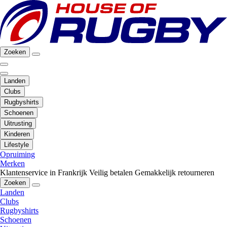
Zoeken
Landen
Clubs
Rugbyshirts
Schoenen
Uitrusting
Kinderen
Lifestyle
Opruiming
Merken
Klantenservice in Frankrijk
Veilig betalen
Gemakkelijk retourneren
Zoeken
Landen
Clubs
Rugbyshirts
Schoenen