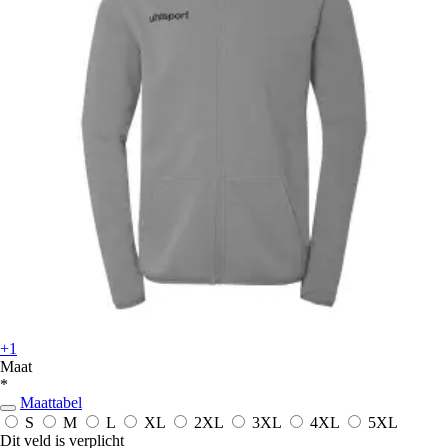
+1
Maat
*
Maattabel
S
M
L
XL
2XL
3XL
4XL
5XL
Dit veld is verplicht