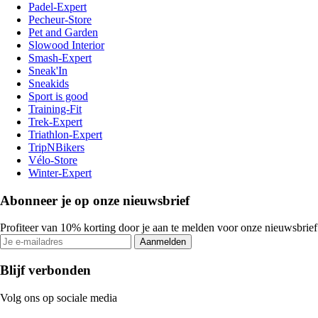
Padel-Expert
Pecheur-Store
Pet and Garden
Slowood Interior
Smash-Expert
Sneak'In
Sneakids
Sport is good
Training-Fit
Trek-Expert
Triathlon-Expert
TripNBikers
Vélo-Store
Winter-Expert
Abonneer je op onze nieuwsbrief
Profiteer van 10% korting door je aan te melden voor onze nieuwsbrief
Aanmelden
Blijf verbonden
Volg ons op sociale media