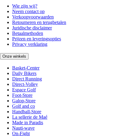
Wie zijn wij?
Neem contact op
Verkoopvoorwaarden
Retourneren en terugbetalen
Juridische disclaimer
Betaalmethoden
Prijzen en leveringsopties
Privacy verklaring
Onze winkels
Basket-Center
Daily Bikers
Direct Running
Direct-Volley
Espace Golf
Foot-Store
Galop-Store
Golf and co
Handball-Store
La sellerie de Maé
Made in Paradis
Nauti-wave
On-Fight