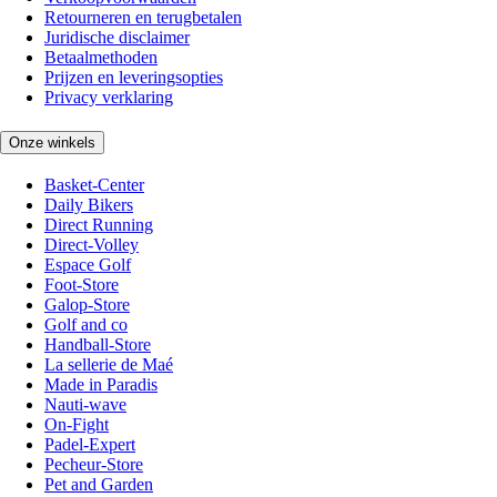
Retourneren en terugbetalen
Juridische disclaimer
Betaalmethoden
Prijzen en leveringsopties
Privacy verklaring
Onze winkels
Basket-Center
Daily Bikers
Direct Running
Direct-Volley
Espace Golf
Foot-Store
Galop-Store
Golf and co
Handball-Store
La sellerie de Maé
Made in Paradis
Nauti-wave
On-Fight
Padel-Expert
Pecheur-Store
Pet and Garden