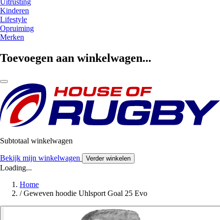
Uitrusting
Kinderen
Lifestyle
Opruiming
Merken
Toevoegen aan winkelwagen...
Subtotaal winkelwagen
Bekijk mijn winkelwagen
Verder winkelen
Loading...
Home
/
Geweven hoodie Uhlsport Goal 25 Evo