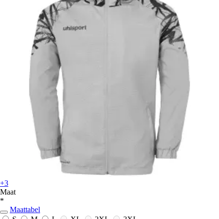
+3
Maat
*
Maattabel