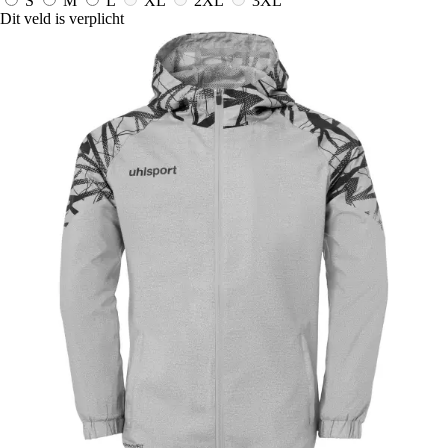
S
M
L
XL
2XL
3XL
Dit veld is verplicht