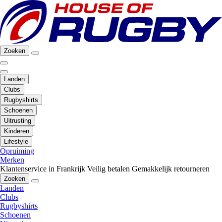
Zoeken
Landen
Clubs
Rugbyshirts
Schoenen
Uitrusting
Kinderen
Lifestyle
Opruiming
Merken
Klantenservice in Frankrijk
Veilig betalen
Gemakkelijk retourneren
Zoeken
Landen
Clubs
Rugbyshirts
Schoenen