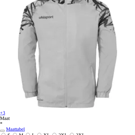
+3
Maat
*
Maattabel