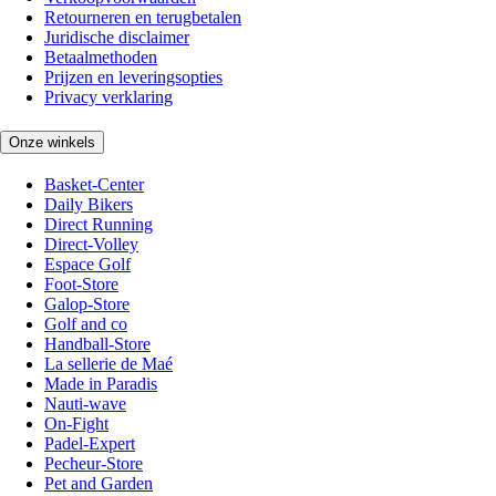
Retourneren en terugbetalen
Juridische disclaimer
Betaalmethoden
Prijzen en leveringsopties
Privacy verklaring
Onze winkels
Basket-Center
Daily Bikers
Direct Running
Direct-Volley
Espace Golf
Foot-Store
Galop-Store
Golf and co
Handball-Store
La sellerie de Maé
Made in Paradis
Nauti-wave
On-Fight
Padel-Expert
Pecheur-Store
Pet and Garden