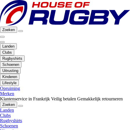
Zoeken
Landen
Clubs
Rugbyshirts
Schoenen
Uitrusting
Kinderen
Lifestyle
Opruiming
Merken
Klantenservice in Frankrijk
Veilig betalen
Gemakkelijk retourneren
Zoeken
Landen
Clubs
Rugbyshirts
Schoenen