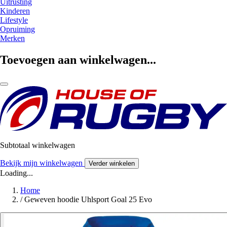
Uitrusting
Kinderen
Lifestyle
Opruiming
Merken
Toevoegen aan winkelwagen...
Subtotaal winkelwagen
Bekijk mijn winkelwagen
Verder winkelen
Loading...
Home
/
Geweven hoodie Uhlsport Goal 25 Evo