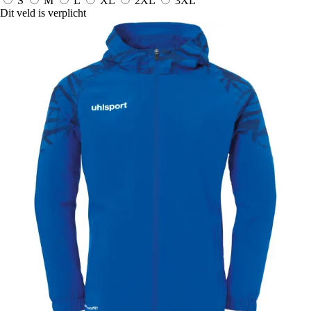
S
M
L
XL
2XL
3XL
Dit veld is verplicht