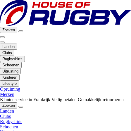
Zoeken
Landen
Clubs
Rugbyshirts
Schoenen
Uitrusting
Kinderen
Lifestyle
Opruiming
Merken
Klantenservice in Frankrijk
Veilig betalen
Gemakkelijk retourneren
Zoeken
Landen
Clubs
Rugbyshirts
Schoenen