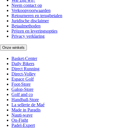
Wie zijn wij?
Neem contact op
Verkoopvoorwaarden
Retourneren en terugbetalen
Juridische disclaimer
Betaalmethoden
Prijzen en leveringsopties
Privacy verklaring
Onze winkels
Basket-Center
Daily Bikers
Direct Running
Direct-Volley
Espace Golf
Foot-Store
Galop-Store
Golf and co
Handball-Store
La sellerie de Maé
Made in Paradis
Nauti-wave
On-Fight
Padel-Expert