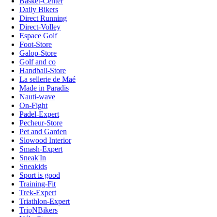
Basket-Center
Daily Bikers
Direct Running
Direct-Volley
Espace Golf
Foot-Store
Galop-Store
Golf and co
Handball-Store
La sellerie de Maé
Made in Paradis
Nauti-wave
On-Fight
Padel-Expert
Pecheur-Store
Pet and Garden
Slowood Interior
Smash-Expert
Sneak'In
Sneakids
Sport is good
Training-Fit
Trek-Expert
Triathlon-Expert
TripNBikers