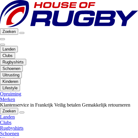
Zoeken
Landen
Clubs
Rugbyshirts
Schoenen
Uitrusting
Kinderen
Lifestyle
Opruiming
Merken
Klantenservice in Frankrijk
Veilig betalen
Gemakkelijk retourneren
Zoeken
Landen
Clubs
Rugbyshirts
Schoenen