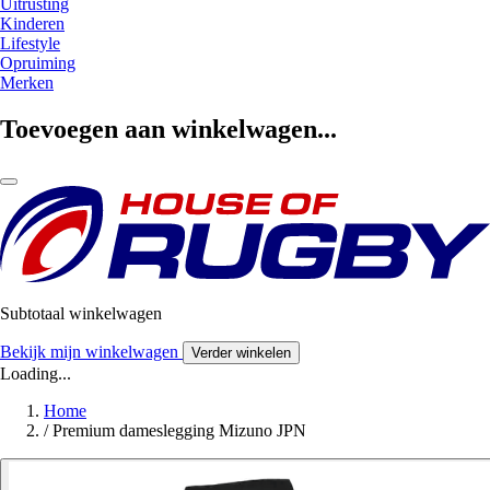
Uitrusting
Kinderen
Lifestyle
Opruiming
Merken
Toevoegen aan winkelwagen...
Subtotaal winkelwagen
Bekijk mijn winkelwagen
Verder winkelen
Loading...
Home
/
Premium dameslegging Mizuno JPN