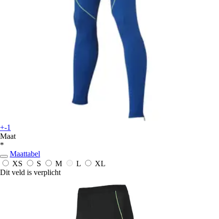
+-1
Maat
*
Maattabel
XS
S
M
L
XL
Dit veld is verplicht