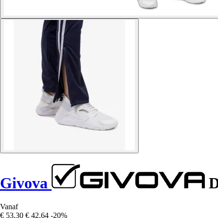
Givova
D
Vanaf
€ 53,30
€ 42,64
-20%