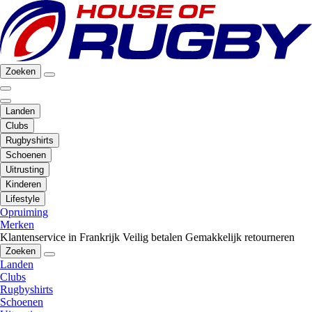
Zoeken
Landen
Clubs
Rugbyshirts
Schoenen
Uitrusting
Kinderen
Lifestyle
Opruiming
Merken
Klantenservice in Frankrijk
Veilig betalen
Gemakkelijk retourneren
Zoeken
Landen
Clubs
Rugbyshirts
Schoenen