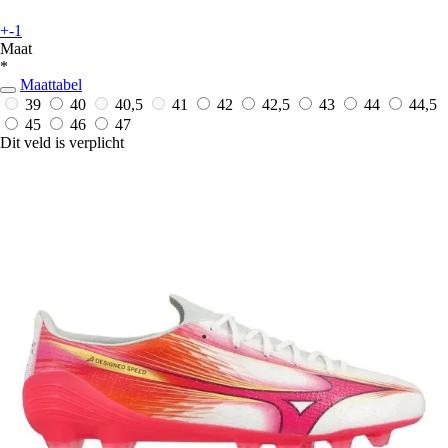
+-1
Maat
*
Maattabel
39
40
40,5
41
42
42,5
43
44
44,5
45
46
47
Dit veld is verplicht