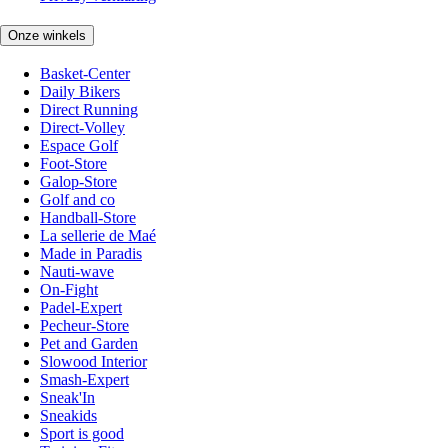
Onze winkels
Basket-Center
Daily Bikers
Direct Running
Direct-Volley
Espace Golf
Foot-Store
Galop-Store
Golf and co
Handball-Store
La sellerie de Maé
Made in Paradis
Nauti-wave
On-Fight
Padel-Expert
Pecheur-Store
Pet and Garden
Slowood Interior
Smash-Expert
Sneak'In
Sneakids
Sport is good