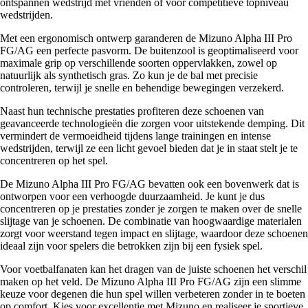
ontspannen wedstrijd met vrienden of voor competitieve topniveau
wedstrijden.
Met een ergonomisch ontwerp garanderen de Mizuno Alpha III Pro
FG/AG een perfecte pasvorm. De buitenzool is geoptimaliseerd voor
maximale grip op verschillende soorten oppervlakken, zowel op
natuurlijk als synthetisch gras. Zo kun je de bal met precisie
controleren, terwijl je snelle en behendige bewegingen verzekerd.
Naast hun technische prestaties profiteren deze schoenen van
geavanceerde technologieën die zorgen voor uitstekende demping. Dit
vermindert de vermoeidheid tijdens lange trainingen en intense
wedstrijden, terwijl ze een licht gevoel bieden dat je in staat stelt je te
concentreren op het spel.
De Mizuno Alpha III Pro FG/AG bevatten ook een bovenwerk dat is
ontworpen voor een verhoogde duurzaamheid. Je kunt je dus
concentreren op je prestaties zonder je zorgen te maken over de snelle
slijtage van je schoenen. De combinatie van hoogwaardige materialen
zorgt voor weerstand tegen impact en slijtage, waardoor deze schoenen
ideaal zijn voor spelers die betrokken zijn bij een fysiek spel.
Voor voetbalfanaten kan het dragen van de juiste schoenen het verschil
maken op het veld. De Mizuno Alpha III Pro FG/AG zijn een slimme
keuze voor degenen die hun spel willen verbeteren zonder in te boeten
op comfort. Kies voor excellentie met Mizuno en realiseer je sportieve