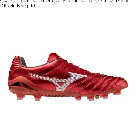
42,5
43
24u
44
24u
44,5
24u
45
46
47
24u
Dit veld is verplicht