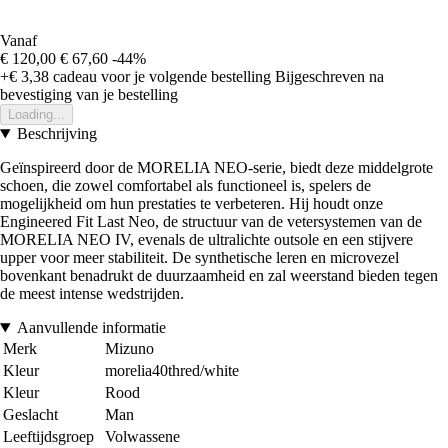
Vanaf
€ 120,00
€ 67,60
-44%
+€ 3,38
cadeau voor je volgende bestelling
Bijgeschreven na
bevestiging van je bestelling
Loading...
Beschrijving
Geïnspireerd door de MORELIA NEO-serie, biedt deze middelgrote
schoen, die zowel comfortabel als functioneel is, spelers de
mogelijkheid om hun prestaties te verbeteren. Hij houdt onze
Engineered Fit Last Neo, de structuur van de vetersystemen van de
MORELIA NEO IV, evenals de ultralichte outsole en een stijvere
upper voor meer stabiliteit. De synthetische leren en microvezel
bovenkant benadrukt de duurzaamheid en zal weerstand bieden tegen
de meest intense wedstrijden.
Aanvullende informatie
Merk
Mizuno
Kleur
morelia40thred/white
Kleur
Rood
Geslacht
Man
Leeftijdsgroep
Volwassene