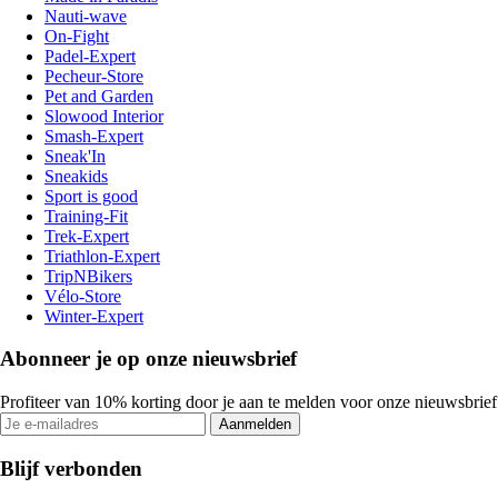
Nauti-wave
On-Fight
Padel-Expert
Pecheur-Store
Pet and Garden
Slowood Interior
Smash-Expert
Sneak'In
Sneakids
Sport is good
Training-Fit
Trek-Expert
Triathlon-Expert
TripNBikers
Vélo-Store
Winter-Expert
Abonneer je op onze nieuwsbrief
Profiteer van 10% korting door je aan te melden voor onze nieuwsbrief
Aanmelden
Blijf verbonden