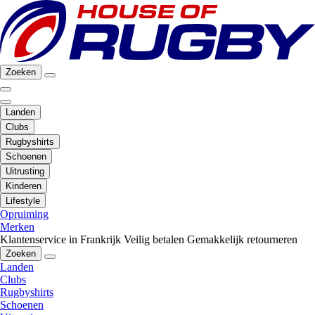
Zoeken
Landen
Clubs
Rugbyshirts
Schoenen
Uitrusting
Kinderen
Lifestyle
Opruiming
Merken
Klantenservice in Frankrijk
Veilig betalen
Gemakkelijk retourneren
Zoeken
Landen
Clubs
Rugbyshirts
Schoenen