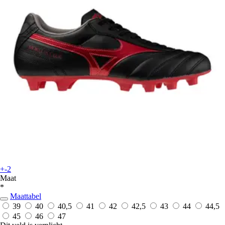
+-2
Maat
*
Maattabel
39
40
40,5
41
42
42,5
43
44
44,5
45
46
47