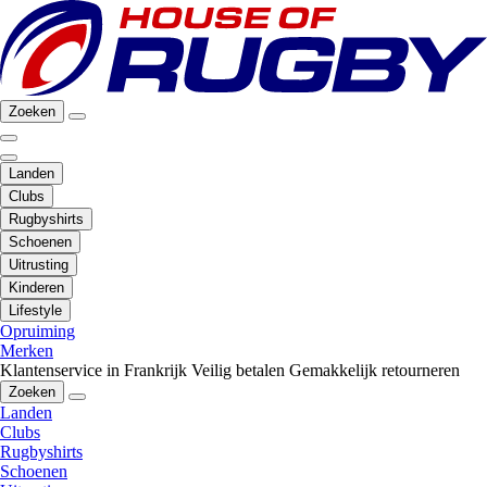
Zoeken
Landen
Clubs
Rugbyshirts
Schoenen
Uitrusting
Kinderen
Lifestyle
Opruiming
Merken
Klantenservice in Frankrijk
Veilig betalen
Gemakkelijk retourneren
Zoeken
Landen
Clubs
Rugbyshirts
Schoenen