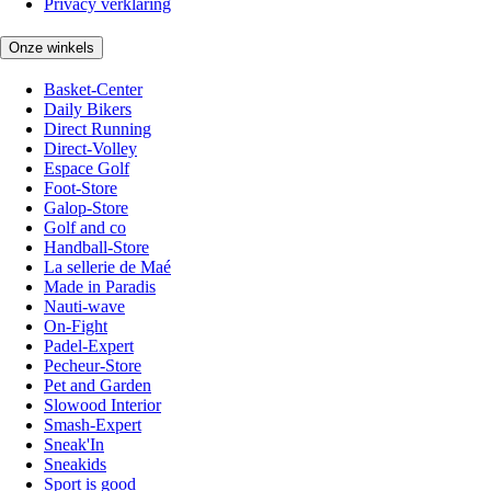
Privacy verklaring
Onze winkels
Basket-Center
Daily Bikers
Direct Running
Direct-Volley
Espace Golf
Foot-Store
Galop-Store
Golf and co
Handball-Store
La sellerie de Maé
Made in Paradis
Nauti-wave
On-Fight
Padel-Expert
Pecheur-Store
Pet and Garden
Slowood Interior
Smash-Expert
Sneak'In
Sneakids
Sport is good