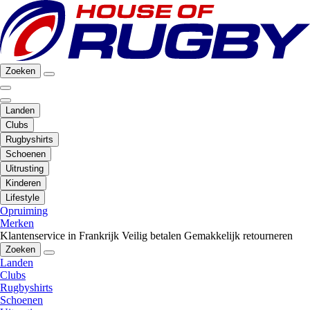
Zoeken
Landen
Clubs
Rugbyshirts
Schoenen
Uitrusting
Kinderen
Lifestyle
Opruiming
Merken
Klantenservice in Frankrijk
Veilig betalen
Gemakkelijk retourneren
Zoeken
Landen
Clubs
Rugbyshirts
Schoenen