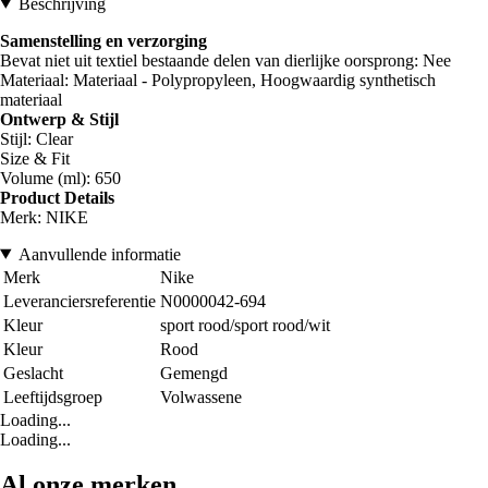
Beschrijving
Samenstelling en verzorging
Bevat niet uit textiel bestaande delen van dierlijke oorsprong: Nee
Materiaal: Materiaal - Polypropyleen, Hoogwaardig synthetisch
materiaal
Ontwerp & Stijl
Stijl: Clear
Size & Fit
Volume (ml): 650
Product Details
Merk: NIKE
Aanvullende informatie
Merk
Nike
Leveranciersreferentie
N0000042-694
Kleur
sport rood/sport rood/wit
Kleur
Rood
Geslacht
Gemengd
Leeftijdsgroep
Volwassene
Loading...
Loading...
Al onze merken