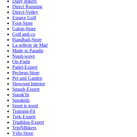
Daily Bikers
Direct Running
Direct-Volley
Espace Golf
Foot-Store
Galop-Store
Golf and co
Handball-Store
La sellerie de Maé
Made in Paradis
Nauti-wave
On-Fight
Padel-Expert
Pecheur-Store
Pet and Garden
Slowood Interior
Smash-Expert
Sneak'In
Sneakids
Sport is good
Training-Fit
Trek-Expert
Triathlon-Expert
TripNBikers
Vélo-Store