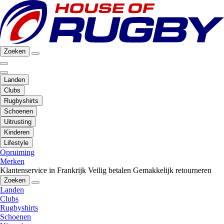
Zoeken
Landen
Clubs
Rugbyshirts
Schoenen
Uitrusting
Kinderen
Lifestyle
Opruiming
Merken
Klantenservice in Frankrijk
Veilig betalen
Gemakkelijk retourneren
Zoeken
Landen
Clubs
Rugbyshirts
Schoenen