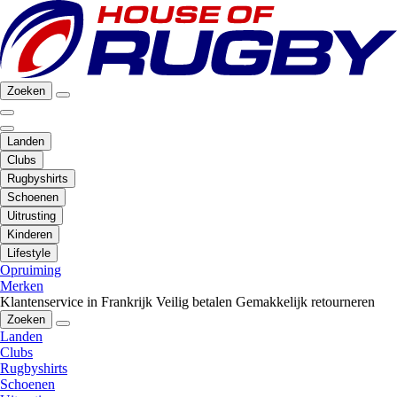
Zoeken
Landen
Clubs
Rugbyshirts
Schoenen
Uitrusting
Kinderen
Lifestyle
Opruiming
Merken
Klantenservice in Frankrijk
Veilig betalen
Gemakkelijk retourneren
Zoeken
Landen
Clubs
Rugbyshirts
Schoenen