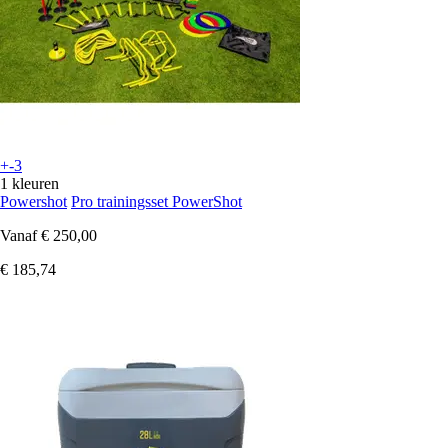
+-3
1 kleuren
Powershot
Pro trainingsset PowerShot
Vanaf
€ 250,00
€ 185,74