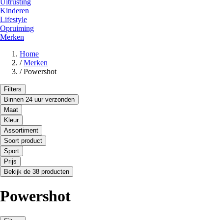
Uitrusting
Kinderen
Lifestyle
Opruiming
Merken
Home
/
Merken
/
Powershot
Filters
Binnen 24 uur verzonden
Maat
Kleur
Assortiment
Soort product
Sport
Prijs
Bekijk de 38 producten
Powershot