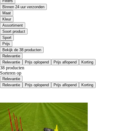
Filters
Binnen 24 uur verzonden
Maat
Kleur
Assortiment
Soort product
Sport
Prijs
Bekijk de 38 producten
Relevantie
Relevantie
Prijs oplopend
Prijs aflopend
Korting
38 producten
Sorteren op
Relevantie
Relevantie
Prijs oplopend
Prijs aflopend
Korting