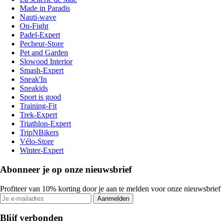
Made in Paradis
Nauti-wave
On-Fight
Padel-Expert
Pecheur-Store
Pet and Garden
Slowood Interior
Smash-Expert
Sneak'In
Sneakids
Sport is good
Training-Fit
Trek-Expert
Triathlon-Expert
TripNBikers
Vélo-Store
Winter-Expert
Abonneer je op onze nieuwsbrief
Profiteer van 10% korting door je aan te melden voor onze nieuwsbrief
Aanmelden
Blijf verbonden