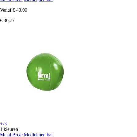
Vanaf
€ 43,00
€ 36,77
+-3
1 kleuren
Metal Boxe
Medicijnen bal