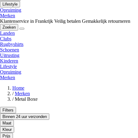
Lifestyle
Opruiming
Merken
Klantenservice in Frankrijk
Veilig betalen
Gemakkelijk retourneren
Zoeken
Landen
Clubs
Rugbyshirts
Schoenen
Uitrusting
Kinderen
Lifestyle
Opruiming
Merken
Home
/
Merken
/
Metal Boxe
Filters
Binnen 24 uur verzonden
Maat
Kleur
Prijs