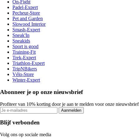
On-Fight
Padel-Expert
Pecheur-Store
Pet and Garden
Slowood Interior
Smash-Expert
Sneak'In
Sneakids
Sport is good
Training-Fit
Trek-Expert
Triathlon-Expert
TripNBikers
Vélo-Store
Winter-Expert
Abonneer je op onze nieuwsbrief
Profiteer van 10% korting door je aan te melden voor onze nieuwsbrief
Aanmelden
Blijf verbonden
Volg ons op sociale media