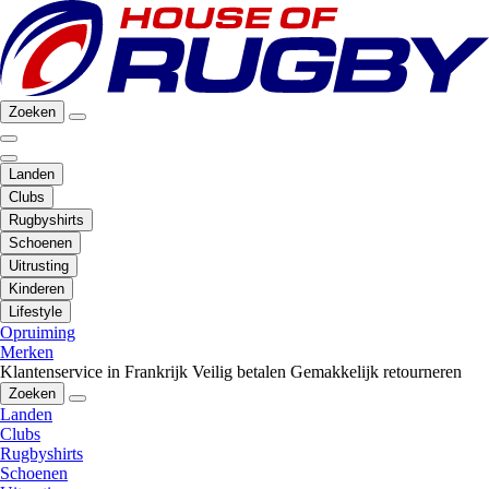
Zoeken
Landen
Clubs
Rugbyshirts
Schoenen
Uitrusting
Kinderen
Lifestyle
Opruiming
Merken
Klantenservice in Frankrijk
Veilig betalen
Gemakkelijk retourneren
Zoeken
Landen
Clubs
Rugbyshirts
Schoenen