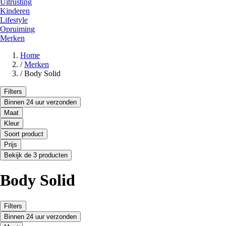
Uitrusting
Kinderen
Lifestyle
Opruiming
Merken
Home
/
Merken
/
Body Solid
Filters
Binnen 24 uur verzonden
Maat
Kleur
Soort product
Prijs
Bekijk de 3 producten
Body Solid
Filters
Binnen 24 uur verzonden