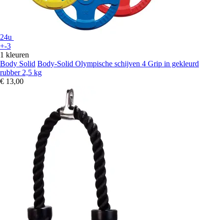
24u
+-3
1 kleuren
Body Solid
Body-Solid Olympische schijven 4 Grip in gekleurd
rubber 2,5 kg
€ 13,00