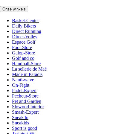
Onze winkels
Basket-Center
Daily Bikers
Direct Running
Direct-Volley
Espace Golf
Foot-Store
Galop-Store
Golf and co
Handball-Store
La sellerie de Maé
Made in Paradis
Nauti-wave
On-Fight
Padel-Expert
Pecheur-Store
Pet and Garden
Slowood Interior
Smash-Expert
Sneak'In
Sneakids
Sport is good
Training-Fit