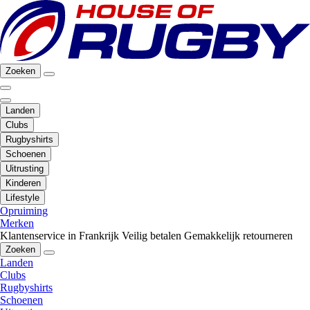
Zoeken
Landen
Clubs
Rugbyshirts
Schoenen
Uitrusting
Kinderen
Lifestyle
Opruiming
Merken
Klantenservice in Frankrijk
Veilig betalen
Gemakkelijk retourneren
Zoeken
Landen
Clubs
Rugbyshirts
Schoenen