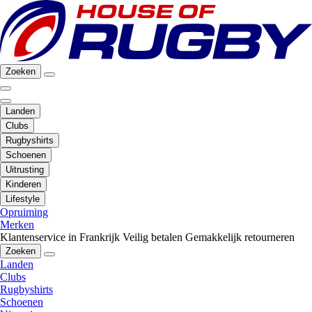
Zoeken
Landen
Clubs
Rugbyshirts
Schoenen
Uitrusting
Kinderen
Lifestyle
Opruiming
Merken
Klantenservice in Frankrijk
Veilig betalen
Gemakkelijk retourneren
Zoeken
Landen
Clubs
Rugbyshirts
Schoenen