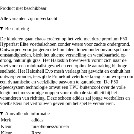
Product niet beschikbaar
Alle varianten zijn uitverkocht
Beschrijving
De kinderen gaan chaos creëren op het veld met deze premium F50
Hyperfast Elite voetbalschoen zonder veters voor zachte ondergrond.
Ontworpen voor jongeren die hun talent tonen onder onvoorspelbare
omstandigheden, biedt het ultieme versnelling en wendbaarheid op
droog, natuurlijk gras. Het Haloskin bovenwerk vormt zich naar de
voet voor een minimalist gevoel en een optimale aanraking bij hoge
snelheid. Het Haloshell Evo mesh verlaagt het gewicht en onthult het
ontwerp eronder, terwijl de Primeknit veterloze kraag is ontworpen om
een dynamische en veelzijdige pasvorm te garanderen. De F50
Speedsystem technologie omvat een TPU-buitenzool over de volle
lengte met mesvormige noppen voor optimale stabiliteit bij het
veranderen van richting. Deze schoen adidas zal jonge voetballers en
voetbalsters het vertrouwen geven om het spel te veranderen.
Aanvullende informatie
Merk
adidas
Kleur
tursol/noiess/ormeta
Kleur
Roze