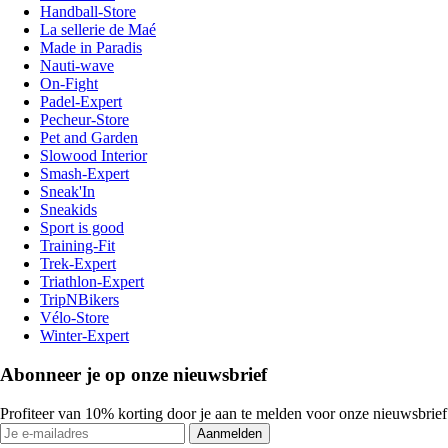
Handball-Store
La sellerie de Maé
Made in Paradis
Nauti-wave
On-Fight
Padel-Expert
Pecheur-Store
Pet and Garden
Slowood Interior
Smash-Expert
Sneak'In
Sneakids
Sport is good
Training-Fit
Trek-Expert
Triathlon-Expert
TripNBikers
Vélo-Store
Winter-Expert
Abonneer je op onze nieuwsbrief
Profiteer van 10% korting door je aan te melden voor onze nieuwsbrief
Aanmelden