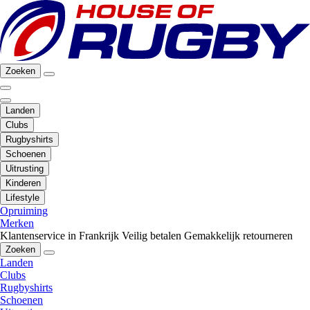
Zoeken
Landen
Clubs
Rugbyshirts
Schoenen
Uitrusting
Kinderen
Lifestyle
Opruiming
Merken
Klantenservice in Frankrijk
Veilig betalen
Gemakkelijk retourneren
Zoeken
Landen
Clubs
Rugbyshirts
Schoenen