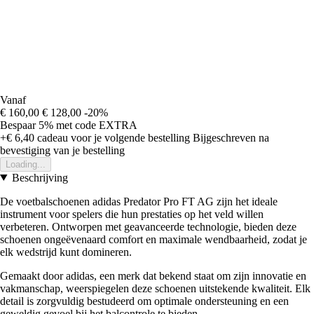
Vanaf
€ 160,00
€ 128,00
-20%
Bespaar 5%
met code
EXTRA
+€ 6,40
cadeau voor je volgende bestelling
Bijgeschreven na
bevestiging van je bestelling
Loading...
Beschrijving
De voetbalschoenen adidas Predator Pro FT AG zijn het ideale
instrument voor spelers die hun prestaties op het veld willen
verbeteren. Ontworpen met geavanceerde technologie, bieden deze
schoenen ongeëvenaard comfort en maximale wendbaarheid, zodat je
elk wedstrijd kunt domineren.
Gemaakt door adidas, een merk dat bekend staat om zijn innovatie en
vakmanschap, weerspiegelen deze schoenen uitstekende kwaliteit. Elk
detail is zorgvuldig bestudeerd om optimale ondersteuning en een
geweldig gevoel bij het balcontrole te bieden.