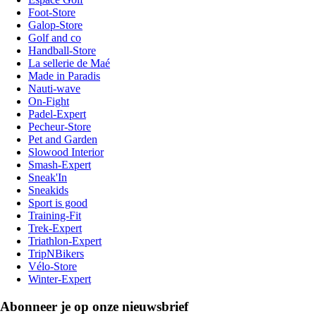
Foot-Store
Galop-Store
Golf and co
Handball-Store
La sellerie de Maé
Made in Paradis
Nauti-wave
On-Fight
Padel-Expert
Pecheur-Store
Pet and Garden
Slowood Interior
Smash-Expert
Sneak'In
Sneakids
Sport is good
Training-Fit
Trek-Expert
Triathlon-Expert
TripNBikers
Vélo-Store
Winter-Expert
Abonneer je op onze nieuwsbrief