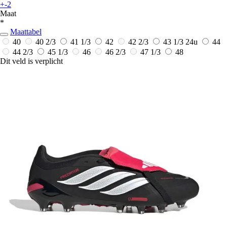
+-2
Maat
*
Maattabel
40
40 2/3
41 1/3
42
42 2/3
43 1/3
24u
44
44 2/3
45 1/3
46
46 2/3
47 1/3
48
Dit veld is verplicht