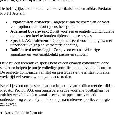
De belangrijkste kenmerken van de voetbalschoenen adidas Predator
Pro FT AG zijn:
Ergonomisch ontwerp:
Aangepast aan de vorm van de voet
voor optimaal comfort tijdens het sporten.
Ademend bovenwerk:
Zorgt voor een essentiële luchtcirculatie
om je voeten koel te houden tijdens intense sessies.
Speciale AG buitenzool:
Geoptimaliseerd voor kunstgras, met
uitzonderlijke grip en verbeterde hechting.
BallControl technologie:
Zorgt voor een nauwkeurige
aanraking en vergemakkelijkt passes en schoten.
Of je nu een recreatieve speler bent of een ervaren concurrent, deze
schoenen helpen je om je volledige potentieel op het veld te benutten.
De perfecte combinatie van stijl en prestaties stelt je in staat om elke
wedstrijd vol vertrouwen tegemoet te treden.
Bereid je voor om je spel naar een hoger niveau te tillen met de adidas
Predator Pro FT AG, een onmisbare keuze voor alle voetbalfans. Je
zult het verschil voelen vanaf je eerste stappen, met versterkte
ondersteuning en een dynamiek die je naar nieuwe sportieve hoogtes
zal duwen.
Aanvullende informatie