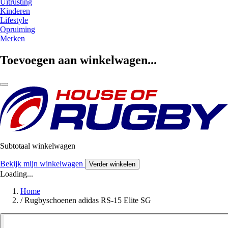
Uitrusting
Kinderen
Lifestyle
Opruiming
Merken
Toevoegen aan winkelwagen...
Subtotaal winkelwagen
Bekijk mijn winkelwagen
Verder winkelen
Loading...
Home
/
Rugbyschoenen adidas RS-15 Elite SG