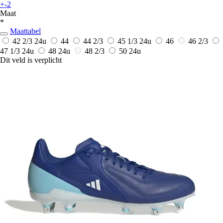
+-2
Maat
*
Maattabel
42 2/3
24u
44
44 2/3
45 1/3
24u
46
46 2/3
47 1/3
24u
48
24u
48 2/3
50
24u
Dit veld is verplicht