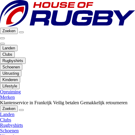
Zoeken
Landen
Clubs
Rugbyshirts
Schoenen
Uitrusting
Kinderen
Lifestyle
Opruiming
Merken
Klantenservice in Frankrijk
Veilig betalen
Gemakkelijk retourneren
Zoeken
Landen
Clubs
Rugbyshirts
Schoenen