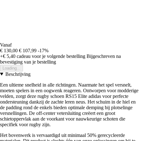
Vanaf
€ 130,00
€ 107,99
-17%
+€ 5,40
cadeau voor je volgende bestelling
Bijgeschreven na
bevestiging van je bestelling
Loading...
Beschrijving
Een ultieme snelheid in alle richtingen. Naarmate het spel versnelt,
moeten spelers in een oogwenk reageren. Ontworpen voor modderige
velden, zorgt deze rugby schoen RS15 Elite adidas voor perfecte
ondersteuning dankzij de zachte leren neus. Het schuim in de hiel en
de padding rond de enkels bieden optimale demping bij plotselinge
versnellingen. De off-center vetersluiting creëert een groot
schietoppervlak aan de voorkant voor nauwkeurige schoten die
specifiek voor rugby zijn.
Het bovenwerk is vervaardigd uit minimaal 50% gerecycleerde
materialen. Dit product is slechts één van onze oplossingen om bij te