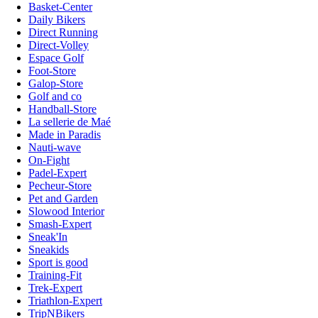
Basket-Center
Daily Bikers
Direct Running
Direct-Volley
Espace Golf
Foot-Store
Galop-Store
Golf and co
Handball-Store
La sellerie de Maé
Made in Paradis
Nauti-wave
On-Fight
Padel-Expert
Pecheur-Store
Pet and Garden
Slowood Interior
Smash-Expert
Sneak'In
Sneakids
Sport is good
Training-Fit
Trek-Expert
Triathlon-Expert
TripNBikers