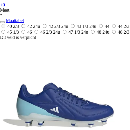
+0
Maat
*
Maattabel
40 2/3
42
24u
42 2/3
24u
43 1/3
24u
44
44 2/3
45 1/3
46
46 2/3
24u
47 1/3
24u
48
24u
48 2/3
Dit veld is verplicht