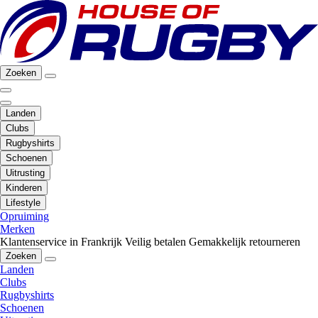
Zoeken
Landen
Clubs
Rugbyshirts
Schoenen
Uitrusting
Kinderen
Lifestyle
Opruiming
Merken
Klantenservice in Frankrijk
Veilig betalen
Gemakkelijk retourneren
Zoeken
Landen
Clubs
Rugbyshirts
Schoenen