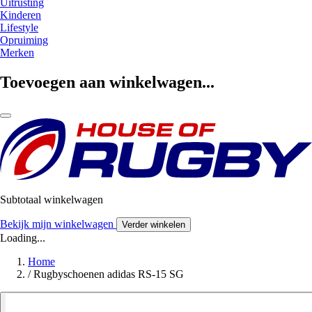
Uitrusting
Kinderen
Lifestyle
Opruiming
Merken
Toevoegen aan winkelwagen...
Subtotaal winkelwagen
Bekijk mijn winkelwagen
Verder winkelen
Loading...
Home
/
Rugbyschoenen adidas RS-15 SG