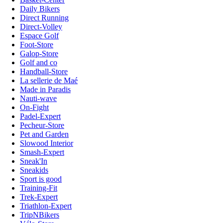
Daily Bikers
Direct Running
Direct-Volley
Espace Golf
Foot-Store
Galop-Store
Golf and co
Handball-Store
La sellerie de Maé
Made in Paradis
Nauti-wave
On-Fight
Padel-Expert
Pecheur-Store
Pet and Garden
Slowood Interior
Smash-Expert
Sneak'In
Sneakids
Sport is good
Training-Fit
Trek-Expert
Triathlon-Expert
TripNBikers