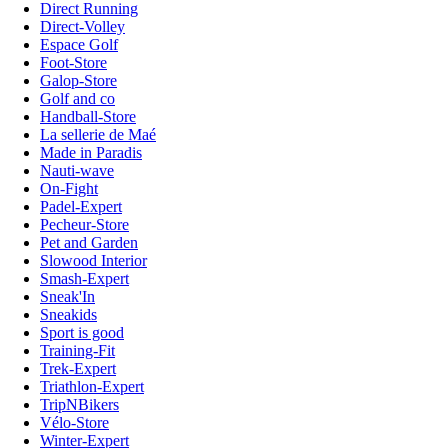
Direct Running
Direct-Volley
Espace Golf
Foot-Store
Galop-Store
Golf and co
Handball-Store
La sellerie de Maé
Made in Paradis
Nauti-wave
On-Fight
Padel-Expert
Pecheur-Store
Pet and Garden
Slowood Interior
Smash-Expert
Sneak'In
Sneakids
Sport is good
Training-Fit
Trek-Expert
Triathlon-Expert
TripNBikers
Vélo-Store
Winter-Expert