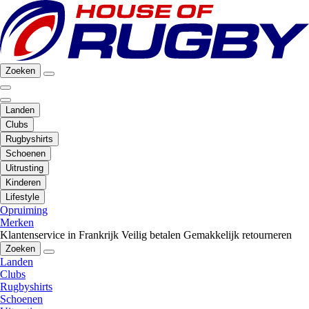
Zoeken
Landen
Clubs
Rugbyshirts
Schoenen
Uitrusting
Kinderen
Lifestyle
Opruiming
Merken
Klantenservice in Frankrijk
Veilig betalen
Gemakkelijk retourneren
Zoeken
Landen
Clubs
Rugbyshirts
Schoenen