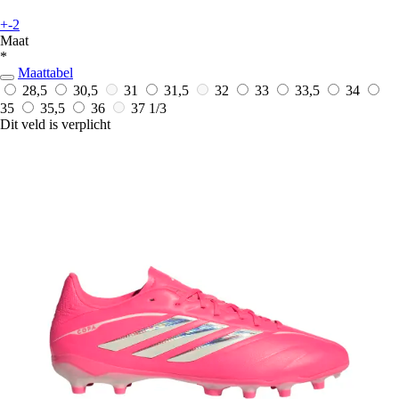
+-2
Maat
*
Maattabel
28,5
30,5
31
31,5
32
33
33,5
34
35
35,5
36
37 1/3
Dit veld is verplicht