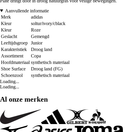
Plate dringt door in droog natuurgras voor veilige bewegingen.
Aanvullende informatie
Merk
adidas
Kleur
soltur/ivory/cblack
Kleur
Roze
Geslacht
Gemengd
Leeftijdsgroep
Junior
Karakteristiek
Droog land
Assortiment
Copa
Hoofdmateriaal
synthetisch materiaal
Shoe Surface
Droog land (FG)
Schoenzool
synthetisch materiaal
Loading...
Loading...
Al onze merken