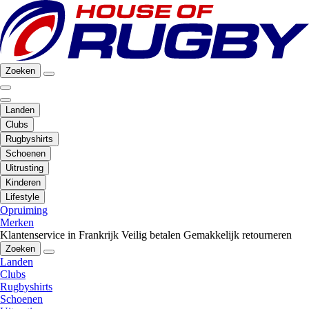
Zoeken
Landen
Clubs
Rugbyshirts
Schoenen
Uitrusting
Kinderen
Lifestyle
Opruiming
Merken
Klantenservice in Frankrijk
Veilig betalen
Gemakkelijk retourneren
Zoeken
Landen
Clubs
Rugbyshirts
Schoenen