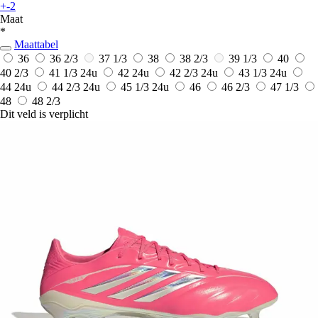
+-2
Maat
*
Maattabel
36
36 2/3
37 1/3
38
38 2/3
39 1/3
40
40 2/3
41 1/3
24u
42
24u
42 2/3
24u
43 1/3
24u
44
24u
44 2/3
24u
45 1/3
24u
46
46 2/3
47 1/3
48
48 2/3
Dit veld is verplicht