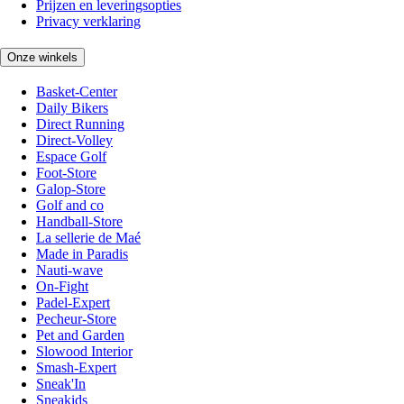
Prijzen en leveringsopties
Privacy verklaring
Onze winkels
Basket-Center
Daily Bikers
Direct Running
Direct-Volley
Espace Golf
Foot-Store
Galop-Store
Golf and co
Handball-Store
La sellerie de Maé
Made in Paradis
Nauti-wave
On-Fight
Padel-Expert
Pecheur-Store
Pet and Garden
Slowood Interior
Smash-Expert
Sneak'In
Sneakids