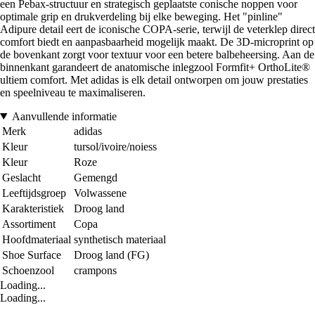
een Pebax-structuur en strategisch geplaatste conische noppen voor
optimale grip en drukverdeling bij elke beweging. Het "pinline"
Adipure detail eert de iconische COPA-serie, terwijl de veterklep direct
comfort biedt en aanpasbaarheid mogelijk maakt. De 3D-microprint op
de bovenkant zorgt voor textuur voor een betere balbeheersing. Aan de
binnenkant garandeert de anatomische inlegzool Formfit+ OrthoLite®
ultiem comfort. Met adidas is elk detail ontworpen om jouw prestaties
en speelniveau te maximaliseren.
Aanvullende informatie
Merk
adidas
Kleur
tursol/ivoire/noiess
Kleur
Roze
Geslacht
Gemengd
Leeftijdsgroep
Volwassene
Karakteristiek
Droog land
Assortiment
Copa
Hoofdmateriaal
synthetisch materiaal
Shoe Surface
Droog land (FG)
Schoenzool
crampons
Loading...
Loading...