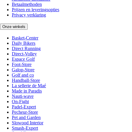
Betaalmethoden
Prijzen en leveringsopties
Privacy verklaring
Onze winkels
Basket-Center
Daily Bikers
Direct Running
Direct-Volley
Espace Golf
Foot-Store
Galop-Store
Golf and co
Handball-Store
La sellerie de Maé
Made in Paradis
Nauti-wave
On-Fight
Padel-Expert
Pecheur-Store
Pet and Garden
Slowood Interior
Smash-Expert