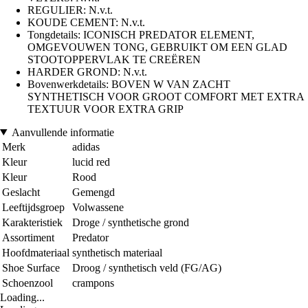
REGULIER: N.v.t.
KOUDE CEMENT: N.v.t.
Tongdetails: ICONISCH PREDATOR ELEMENT,
OMGEVOUWEN TONG, GEBRUIKT OM EEN GLAD
STOOTOPPERVLAK TE CREËREN
HARDER GROND: N.v.t.
Bovenwerkdetails: BOVEN W VAN ZACHT
SYNTHETISCH VOOR GROOT COMFORT MET EXTRA
TEXTUUR VOOR EXTRA GRIP
Aanvullende informatie
Merk
adidas
Kleur
lucid red
Kleur
Rood
Geslacht
Gemengd
Leeftijdsgroep
Volwassene
Karakteristiek
Droge / synthetische grond
Assortiment
Predator
Hoofdmateriaal
synthetisch materiaal
Shoe Surface
Droog / synthetisch veld (FG/AG)
Schoenzool
crampons
Loading...