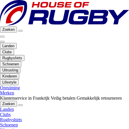
Zoeken
Landen
Clubs
Rugbyshirts
Schoenen
Uitrusting
Kinderen
Lifestyle
Opruiming
Merken
Klantenservice in Frankrijk
Veilig betalen
Gemakkelijk retourneren
Zoeken
Landen
Clubs
Rugbyshirts
Schoenen