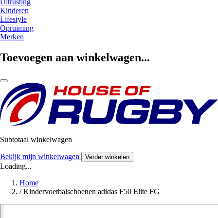
Uitrusting
Kinderen
Lifestyle
Opruiming
Merken
Toevoegen aan winkelwagen...
Subtotaal winkelwagen
Bekijk mijn winkelwagen
Verder winkelen
Loading...
Home
/
Kindervoetbalschoenen adidas F50 Elite FG