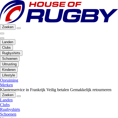
Zoeken
Landen
Clubs
Rugbyshirts
Schoenen
Uitrusting
Kinderen
Lifestyle
Opruiming
Merken
Klantenservice in Frankrijk
Veilig betalen
Gemakkelijk retourneren
Zoeken
Landen
Clubs
Rugbyshirts
Schoenen