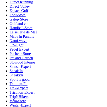
Direct Running
Direct-Volley
Espace Golf
Foot-Store
Galop-Store
Golf and co
Handball-Store
La sellerie de Maé
Made in Paradis
Nauti-wave
On-Fight
Padel-Expert
Pecheur-Store
Pet and Garden
Slowood Interior
Smash-Expert
Sneak'In
Sneakids
Sport is good
Training-Fit
Trek-Expert
Triathlon-Expert
TripNBikers
Vélo-Store
Winter-Expert