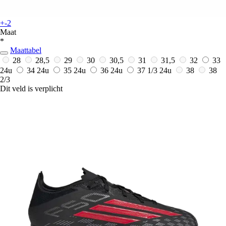
+-2
Maat
*
Maattabel
28
28,5
29
30
30,5
31
31,5
32
33
24u
34
24u
35
24u
36
24u
37 1/3
24u
38
38
2/3
Dit veld is verplicht