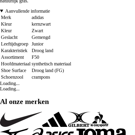
natuurlijk gras.
Aanvullende informatie
Merk
adidas
Kleur
kernzwart
Kleur
Zwart
Geslacht
Gemengd
Leeftijdsgroep
Junior
Karakteristiek
Droog land
Assortiment
F50
Hoofdmateriaal
synthetisch materiaal
Shoe Surface
Droog land (FG)
Schoenzool
crampons
Loading...
Loading...
Al onze merken