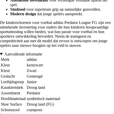
Ademende bovenkant
voor verhoogde ventilatie tijdens het
spel.
Studzool
voor superieure grip op natuurlijke grasvelden.
Modern design
dat jonge spelers aanspreekt.
De kinderschoenen voor voetbal adidas Predator League FG zijn een
uitstekende investering voor ouders die hun kinderen hoogwaardige
sportuitrusting willen bieden, wat hun passie voor voetbal en hun
sportieve ontwikkeling bevordert. Neem de teamgeest en
competitiviteit aan met dit model dat ervoor is ontworpen om jonge
spelers naar nieuwe hoogten op het veld te stuwen.
Aanvullende informatie
Merk
adidas
Kleur
kernzwart
Kleur
Zwart
Geslacht
Gemengd
Leeftijdsgroep
Junior
Karakteristiek
Droog land
Assortiment
Predator
Hoofdmateriaal
synthetisch materiaal
Shoe Surface
Droog land (FG)
Schoenzool
crampons