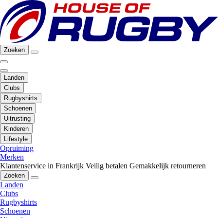
Zoeken
Landen
Clubs
Rugbyshirts
Schoenen
Uitrusting
Kinderen
Lifestyle
Opruiming
Merken
Klantenservice in Frankrijk
Veilig betalen
Gemakkelijk retourneren
Zoeken
Landen
Clubs
Rugbyshirts
Schoenen