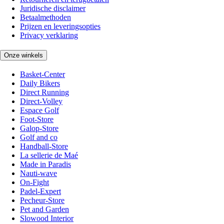
Juridische disclaimer
Betaalmethoden
Prijzen en leveringsopties
Privacy verklaring
Onze winkels
Basket-Center
Daily Bikers
Direct Running
Direct-Volley
Espace Golf
Foot-Store
Galop-Store
Golf and co
Handball-Store
La sellerie de Maé
Made in Paradis
Nauti-wave
On-Fight
Padel-Expert
Pecheur-Store
Pet and Garden
Slowood Interior