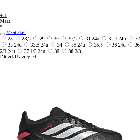
+-1
Maat
*
Maattabel
28
28,5
29
30
30,5
31
24u
31,5
24u
32
33
24u
33,5
24u
34
35
24u
35,5
36
24u
36
2/3
24u
37 1/3
24u
38
38 2/3
Dit veld is verplicht