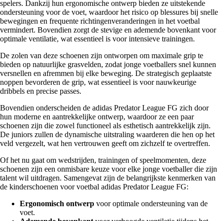
spelers. Dankzij hun ergonomische ontwerp bieden ze uitstekende
ondersteuning voor de voet, waardoor het risico op blessures bij snelle
bewegingen en frequente richtingenveranderingen in het voetbal
vermindert. Bovendien zorgt de stevige en ademende bovenkant voor
optimale ventilatie, wat essentieel is voor intensieve trainingen.
De zolen van deze schoenen zijn ontworpen om maximale grip te
bieden op natuurlijke grasvelden, zodat jonge voetballers snel kunnen
versnellen en afremmen bij elke beweging. De strategisch geplaatste
noppen bevorderen de grip, wat essentieel is voor nauwkeurige
dribbels en precise passes.
Bovendien onderscheiden de adidas Predator League FG zich door
hun moderne en aantrekkelijke ontwerp, waardoor ze een paar
schoenen zijn die zowel functioneel als esthetisch aantrekkelijk zijn.
De juniors zullen de dynamische uitstraling waarderen die hen op het
veld vergezelt, wat hen vertrouwen geeft om zichzelf te overtreffen.
Of het nu gaat om wedstrijden, trainingen of speelmomenten, deze
schoenen zijn een onmisbare keuze voor elke jonge voetballer die zijn
talent wil uitdragen. Samengevat zijn de belangrijkste kenmerken van
de kinderschoenen voor voetbal adidas Predator League FG:
Ergonomisch ontwerp
voor optimale ondersteuning van de
voet.