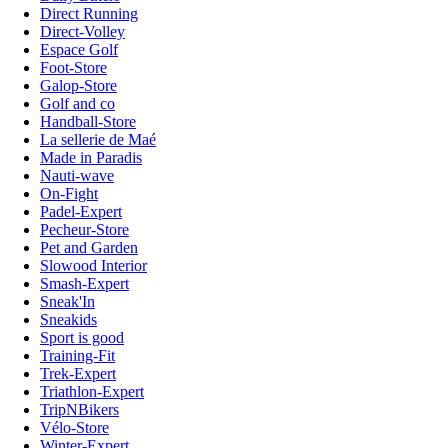
Direct Running
Direct-Volley
Espace Golf
Foot-Store
Galop-Store
Golf and co
Handball-Store
La sellerie de Maé
Made in Paradis
Nauti-wave
On-Fight
Padel-Expert
Pecheur-Store
Pet and Garden
Slowood Interior
Smash-Expert
Sneak'In
Sneakids
Sport is good
Training-Fit
Trek-Expert
Triathlon-Expert
TripNBikers
Vélo-Store
Winter-Expert