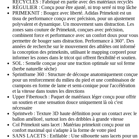
RECYCLÉS : Fabriqué en partie avec des matériaux recyclés
RÉGULIER : Conçu pour être ajusté, ni trop serré ni trop lâche
PRIMEKNIT : Bougez avec liberté. Adidas Primeknit est un
tissu de performance conçu avec précision, pour un ajustement
polyvalent et dynamique. Un mouvement sans distraction. Les
zones sans couture de Primeknit, conçues avec précision,
combinent force et performance avec un confort doux pour vous
permettre de bouger sans distraction. Performance à 360°. Des
années de recherche sur le mouvement des athlètes ont informé
la conception des primeknits, utilisant le mapping corporel pour
informer les zones dans le tricot qui offrent flexibilité et soutien.
SOL : Semelle conçue pour une traction optimale sur sol ferme
(herbe naturelle sèche)
Sprintframe 360 : Structure de découpe anatomiquement conçue
pour un renforcement du milieu du pied et une combinaison de
crampons en forme de lame et semi-conique pour l'accélération
et la vitesse dans toutes les directions
Upper Fibertouch : Paquet de matériaux léger conçu pour offrir
un soutien et une sensation douce uniquement là où c'est
nécessaire
Sprintweb : Texture 3D haute définition pour un contact avec le
ballon amélioré, surtout lors des dribbles à grande vitesse
Col Primeknit sans lacet : Matériau primeknit conçu pour un
confort maximal qui s'adapte à la forme de votre pied
SANS LACETS : Enfilable : Une silhouette sans lacets pour un