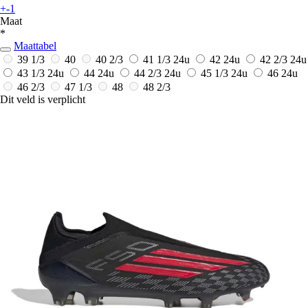
+-1
Maat
*
Maattabel
39 1/3
40
40 2/3
41 1/3
24u
42
24u
42 2/3
24u
43 1/3
24u
44
24u
44 2/3
24u
45 1/3
24u
46
24u
46 2/3
47 1/3
48
48 2/3
Dit veld is verplicht