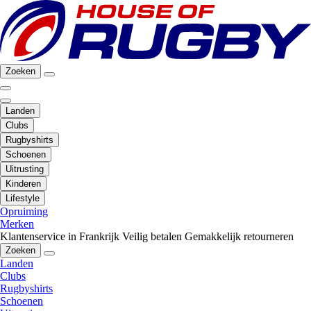
Zoeken
Landen
Clubs
Rugbyshirts
Schoenen
Uitrusting
Kinderen
Lifestyle
Opruiming
Merken
Klantenservice in Frankrijk
Veilig betalen
Gemakkelijk retourneren
Zoeken
Landen
Clubs
Rugbyshirts
Schoenen