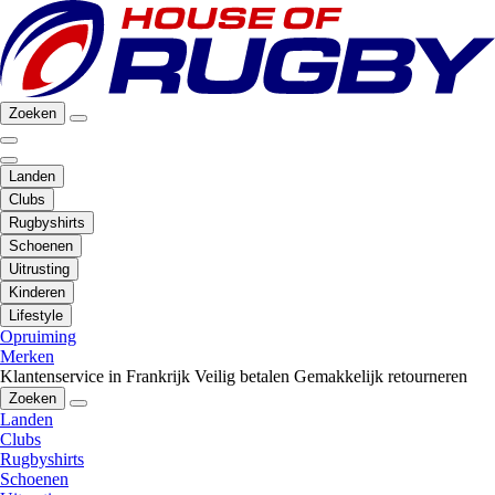
Zoeken
Landen
Clubs
Rugbyshirts
Schoenen
Uitrusting
Kinderen
Lifestyle
Opruiming
Merken
Klantenservice in Frankrijk
Veilig betalen
Gemakkelijk retourneren
Zoeken
Landen
Clubs
Rugbyshirts
Schoenen