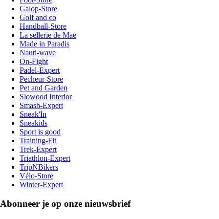
Galop-Store
Golf and co
Handball-Store
La sellerie de Maé
Made in Paradis
Nauti-wave
On-Fight
Padel-Expert
Pecheur-Store
Pet and Garden
Slowood Interior
Smash-Expert
Sneak'In
Sneakids
Sport is good
Training-Fit
Trek-Expert
Triathlon-Expert
TripNBikers
Vélo-Store
Winter-Expert
Abonneer je op onze nieuwsbrief