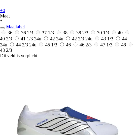
+0
Maat
*
Maattabel
36
36 2/3
37 1/3
38
38 2/3
39 1/3
40
40 2/3
41 1/3
24u
42
24u
42 2/3
24u
43 1/3
44
24u
44 2/3
24u
45 1/3
46
46 2/3
47 1/3
48
48 2/3
Dit veld is verplicht