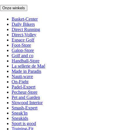
Onze winkels
Basket-Center
Daily Bikers
Direct Running
Direct-Volley
Espace Golf
Foot-Store
Galop-Store
Golf and co
Handball-Store
La sellerie de Maé
Made in Paradis
Nauti-wave
On-Fight
Padel-Expert
Pecheur-Store
Pet and Garden
Slowood Interior
Smash-Expert
Sneak'In
Sneakids
Sport is good
Training-Fit