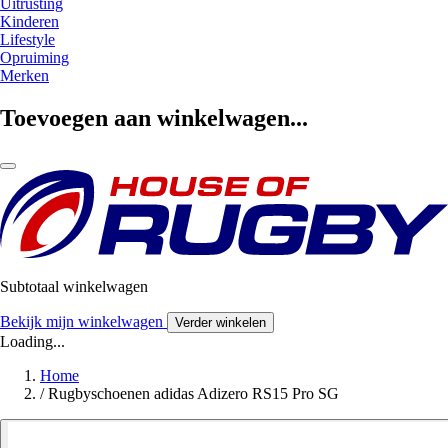
Uitrusting
Kinderen
Lifestyle
Opruiming
Merken
Toevoegen aan winkelwagen...
Subtotaal winkelwagen
Bekijk mijn winkelwagen
Verder winkelen
Loading...
Home
/
Rugbyschoenen adidas Adizero RS15 Pro SG