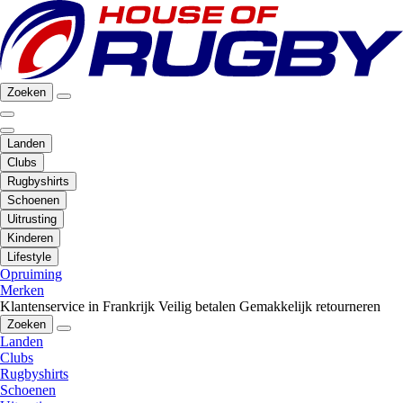
Zoeken
Landen
Clubs
Rugbyshirts
Schoenen
Uitrusting
Kinderen
Lifestyle
Opruiming
Merken
Klantenservice in Frankrijk
Veilig betalen
Gemakkelijk retourneren
Zoeken
Landen
Clubs
Rugbyshirts
Schoenen