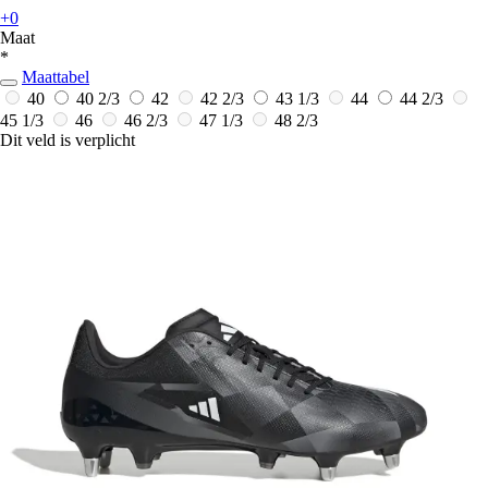
+0
Maat
*
Maattabel
40
40 2/3
42
42 2/3
43 1/3
44
44 2/3
45 1/3
46
46 2/3
47 1/3
48 2/3
Dit veld is verplicht