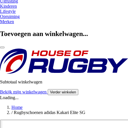
Uitrusting
Kinderen
Lifestyle
Opruiming
Merken
Toevoegen aan winkelwagen...
Subtotaal winkelwagen
Bekijk mijn winkelwagen
Verder winkelen
Loading...
Home
/
Rugbyschoenen adidas Kakari Elite SG