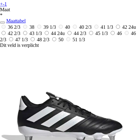
+-1
Maat
*
Maattabel
36 2/3
38
39 1/3
40
40 2/3
41 1/3
42
24u
42 2/3
43 1/3
44
24u
44 2/3
45 1/3
46
46
2/3
47 1/3
48 2/3
50
51 1/3
Dit veld is verplicht