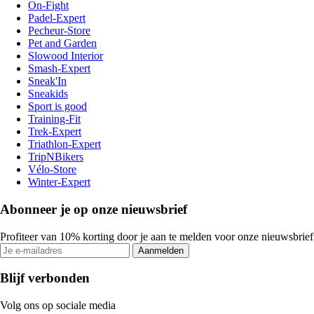
On-Fight
Padel-Expert
Pecheur-Store
Pet and Garden
Slowood Interior
Smash-Expert
Sneak'In
Sneakids
Sport is good
Training-Fit
Trek-Expert
Triathlon-Expert
TripNBikers
Vélo-Store
Winter-Expert
Abonneer je op onze nieuwsbrief
Profiteer van 10% korting door je aan te melden voor onze nieuwsbrief
Aanmelden
Blijf verbonden
Volg ons op sociale media