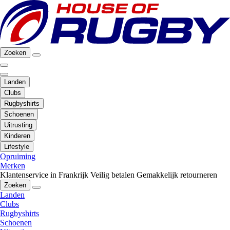
Zoeken
Landen
Clubs
Rugbyshirts
Schoenen
Uitrusting
Kinderen
Lifestyle
Opruiming
Merken
Klantenservice in Frankrijk
Veilig betalen
Gemakkelijk retourneren
Zoeken
Landen
Clubs
Rugbyshirts
Schoenen