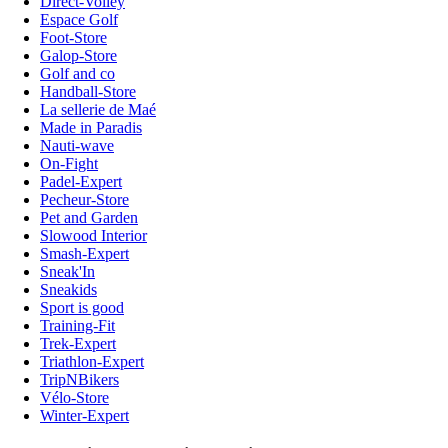
Direct-Volley
Espace Golf
Foot-Store
Galop-Store
Golf and co
Handball-Store
La sellerie de Maé
Made in Paradis
Nauti-wave
On-Fight
Padel-Expert
Pecheur-Store
Pet and Garden
Slowood Interior
Smash-Expert
Sneak'In
Sneakids
Sport is good
Training-Fit
Trek-Expert
Triathlon-Expert
TripNBikers
Vélo-Store
Winter-Expert