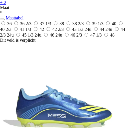
+-2
Maat
*
Maattabel
36
36 2/3
37 1/3
38
38 2/3
39 1/3
40
40 2/3
41 1/3
42
42 2/3
43 1/3
24u
44
24u
44
2/3
24u
45 1/3
24u
46
24u
46 2/3
47 1/3
48
Dit veld is verplicht