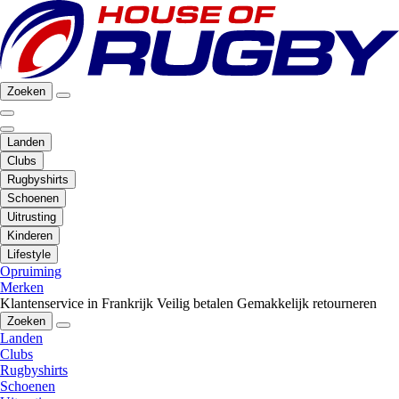
Zoeken
Landen
Clubs
Rugbyshirts
Schoenen
Uitrusting
Kinderen
Lifestyle
Opruiming
Merken
Klantenservice in Frankrijk
Veilig betalen
Gemakkelijk retourneren
Zoeken
Landen
Clubs
Rugbyshirts
Schoenen