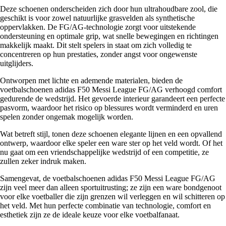
Deze schoenen onderscheiden zich door hun ultrahoudbare zool, die
geschikt is voor zowel natuurlijke grasvelden als synthetische
oppervlakken. De FG/AG-technologie zorgt voor uitstekende
ondersteuning en optimale grip, wat snelle bewegingen en richtingen
makkelijk maakt. Dit stelt spelers in staat om zich volledig te
concentreren op hun prestaties, zonder angst voor ongewenste
uitglijders.
Ontworpen met lichte en ademende materialen, bieden de
voetbalschoenen adidas F50 Messi League FG/AG verhoogd comfort
gedurende de wedstrijd. Het gevoerde interieur garandeert een perfecte
pasvorm, waardoor het risico op blessures wordt verminderd en uren
spelen zonder ongemak mogelijk worden.
Wat betreft stijl, tonen deze schoenen elegante lijnen en een opvallend
ontwerp, waardoor elke speler een ware ster op het veld wordt. Of het
nu gaat om een vriendschappelijke wedstrijd of een competitie, ze
zullen zeker indruk maken.
Samengevat, de voetbalschoenen adidas F50 Messi League FG/AG
zijn veel meer dan alleen sportuitrusting; ze zijn een ware bondgenoot
voor elke voetballer die zijn grenzen wil verleggen en wil schitteren op
het veld. Met hun perfecte combinatie van technologie, comfort en
esthetiek zijn ze de ideale keuze voor elke voetbalfanaat.