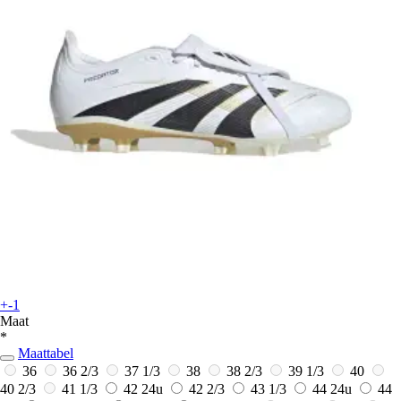
+-1
Maat
*
Maattabel
36
36 2/3
37 1/3
38
38 2/3
39 1/3
40
40 2/3
41 1/3
42
24u
42 2/3
43 1/3
44
24u
44