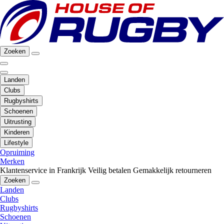
Zoeken
Landen
Clubs
Rugbyshirts
Schoenen
Uitrusting
Kinderen
Lifestyle
Opruiming
Merken
Klantenservice in Frankrijk
Veilig betalen
Gemakkelijk retourneren
Zoeken
Landen
Clubs
Rugbyshirts
Schoenen