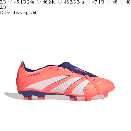
2/3
45 1/3
24u
46
24u
46 2/3
24u
47 1/3
48
48
2/3
Dit veld is verplicht