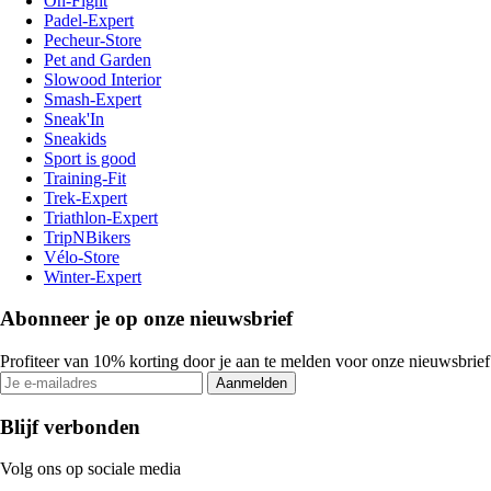
On-Fight
Padel-Expert
Pecheur-Store
Pet and Garden
Slowood Interior
Smash-Expert
Sneak'In
Sneakids
Sport is good
Training-Fit
Trek-Expert
Triathlon-Expert
TripNBikers
Vélo-Store
Winter-Expert
Abonneer je op onze nieuwsbrief
Profiteer van 10% korting door je aan te melden voor onze nieuwsbrief
Aanmelden
Blijf verbonden
Volg ons op sociale media