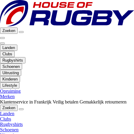
Zoeken
Landen
Clubs
Rugbyshirts
Schoenen
Uitrusting
Kinderen
Lifestyle
Opruiming
Merken
Klantenservice in Frankrijk
Veilig betalen
Gemakkelijk retourneren
Zoeken
Landen
Clubs
Rugbyshirts
Schoenen