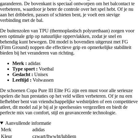
garanderen. De bovenkant is speciaal ontworpen om het balcontact te
verbeteren, waardoor je beter de controle over het spel hebt. Of je nu
aan het dribbelen, passen of schieten bent, je voelt een stevige
verbinding met de bal.
De buitenzolen van TPU (thermoplastisch polyurethaan) zorgen voor
een optimale grip op natuurlijke oppervlakken, zodat je snel en
behendig kunt bewegen. Dit model is bovendien uitgerust met FG
(Firm Ground) noppen die effectieve grip en opmerkelijke stabiliteit
bieden bij het veranderen van richting.
Merk :
adidas
Type sport :
Voetbal
Geslacht :
Unisex
Leeftijd :
Volwassen
De schoenen Copa Pure III Elite FG zijn een must voor alle serieuze
spelers die hun prestaties op het veld willen verbeteren. Of je nu een
liefhebber bent van vriendschappelijke wedstrijden of een competitieve
atleet, dit model zal je bij al je speelsessies vergezellen en biedt de
perfecte mix van comfort, stijl en geavanceerde technologie.
Aanvullende informatie
Merk
adidas
Kleur
czwart/ftwwht/lubliem