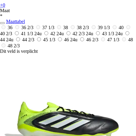
+0
Maat
*
Maattabel
36
36 2/3
37 1/3
38
38 2/3
39 1/3
40
40 2/3
41 1/3
24u
42
24u
42 2/3
24u
43 1/3
24u
44
24u
44 2/3
45 1/3
46
24u
46 2/3
47 1/3
48
48 2/3
Dit veld is verplicht