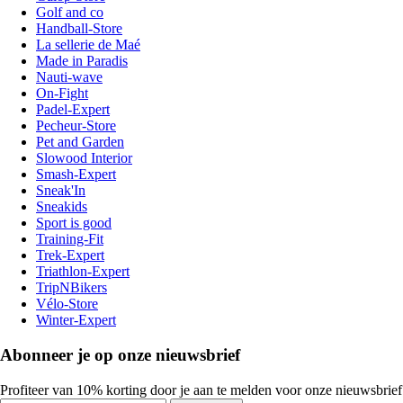
Golf and co
Handball-Store
La sellerie de Maé
Made in Paradis
Nauti-wave
On-Fight
Padel-Expert
Pecheur-Store
Pet and Garden
Slowood Interior
Smash-Expert
Sneak'In
Sneakids
Sport is good
Training-Fit
Trek-Expert
Triathlon-Expert
TripNBikers
Vélo-Store
Winter-Expert
Abonneer je op onze nieuwsbrief
Profiteer van 10% korting door je aan te melden voor onze nieuwsbrief