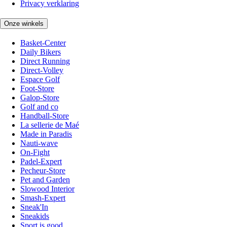
Privacy verklaring
Onze winkels
Basket-Center
Daily Bikers
Direct Running
Direct-Volley
Espace Golf
Foot-Store
Galop-Store
Golf and co
Handball-Store
La sellerie de Maé
Made in Paradis
Nauti-wave
On-Fight
Padel-Expert
Pecheur-Store
Pet and Garden
Slowood Interior
Smash-Expert
Sneak'In
Sneakids
Sport is good