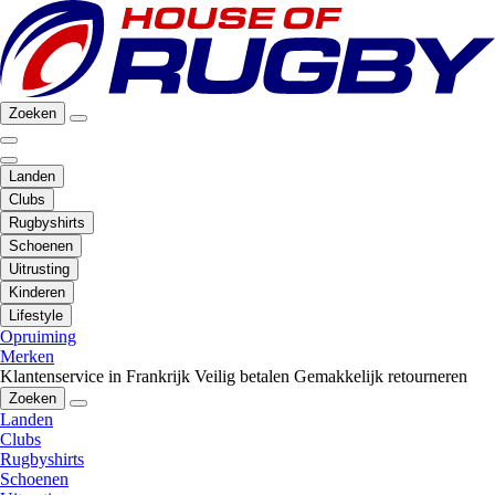
Zoeken
Landen
Clubs
Rugbyshirts
Schoenen
Uitrusting
Kinderen
Lifestyle
Opruiming
Merken
Klantenservice in Frankrijk
Veilig betalen
Gemakkelijk retourneren
Zoeken
Landen
Clubs
Rugbyshirts
Schoenen