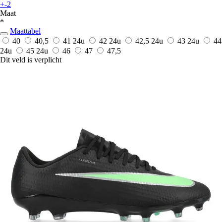
+-2
Maat
*
Maattabel
40
40,5
41
24u
42
24u
42,5
24u
43
24u
44
24u
45
24u
46
47
47,5
Dit veld is verplicht