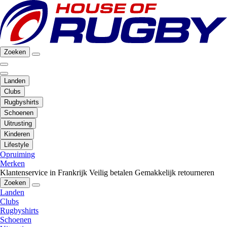
Zoeken
Landen
Clubs
Rugbyshirts
Schoenen
Uitrusting
Kinderen
Lifestyle
Opruiming
Merken
Klantenservice in Frankrijk
Veilig betalen
Gemakkelijk retourneren
Zoeken
Landen
Clubs
Rugbyshirts
Schoenen