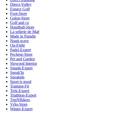
Direct-Volley
Espace Golf
Foot-Store
Galop-Store
Golf and co
Handball-Store
La sellerie de Maé
Made in Paradis
Nauti-wave
On-Fight
Padel-Expert
Pecheur-Store
Pet and Garden
Slowood Interior
Smash-Expert
Sneak'In
Sneakids
Sport is good
Training-Fit
Trek-Expert
Triathlon-Expert
TripNBikers
Vélo-Store
Winter-Expert