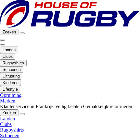
Zoeken
Landen
Clubs
Rugbyshirts
Schoenen
Uitrusting
Kinderen
Lifestyle
Opruiming
Merken
Klantenservice in Frankrijk
Veilig betalen
Gemakkelijk retourneren
Zoeken
Landen
Clubs
Rugbyshirts
Schoenen