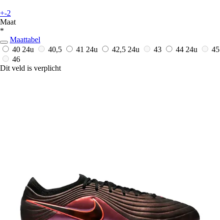
+-2
Maat
*
Maattabel
40
24u
40,5
41
24u
42,5
24u
43
44
24u
45
46
Dit veld is verplicht