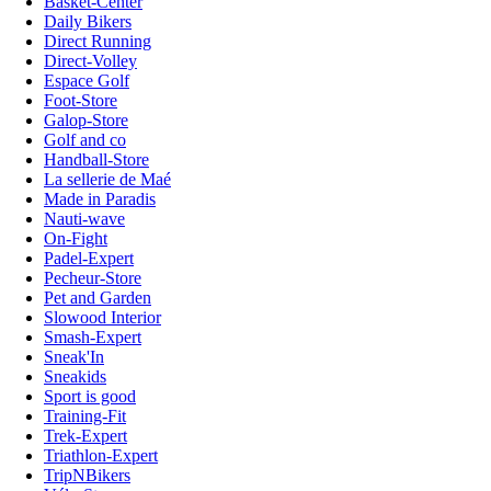
Basket-Center
Daily Bikers
Direct Running
Direct-Volley
Espace Golf
Foot-Store
Galop-Store
Golf and co
Handball-Store
La sellerie de Maé
Made in Paradis
Nauti-wave
On-Fight
Padel-Expert
Pecheur-Store
Pet and Garden
Slowood Interior
Smash-Expert
Sneak'In
Sneakids
Sport is good
Training-Fit
Trek-Expert
Triathlon-Expert
TripNBikers