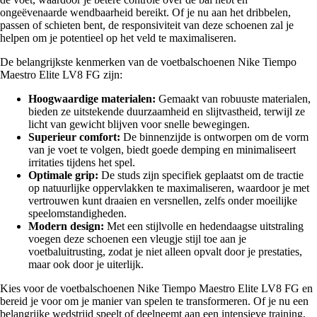
ongeëvenaarde wendbaarheid bereikt. Of je nu aan het dribbelen,
passen of schieten bent, de responsiviteit van deze schoenen zal je
helpen om je potentieel op het veld te maximaliseren.
De belangrijkste kenmerken van de voetbalschoenen Nike Tiempo
Maestro Elite LV8 FG zijn:
Hoogwaardige materialen:
Gemaakt van robuuste materialen,
bieden ze uitstekende duurzaamheid en slijtvastheid, terwijl ze
licht van gewicht blijven voor snelle bewegingen.
Superieur comfort:
De binnenzijde is ontworpen om de vorm
van je voet te volgen, biedt goede demping en minimaliseert
irritaties tijdens het spel.
Optimale grip:
De studs zijn specifiek geplaatst om de tractie
op natuurlijke oppervlakken te maximaliseren, waardoor je met
vertrouwen kunt draaien en versnellen, zelfs onder moeilijke
speelomstandigheden.
Modern design:
Met een stijlvolle en hedendaagse uitstraling
voegen deze schoenen een vleugje stijl toe aan je
voetbaluitrusting, zodat je niet alleen opvalt door je prestaties,
maar ook door je uiterlijk.
Kies voor de voetbalschoenen Nike Tiempo Maestro Elite LV8 FG en
bereid je voor om je manier van spelen te transformeren. Of je nu een
belangrijke wedstrijd speelt of deelneemt aan een intensieve training,