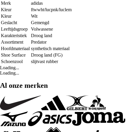
Merk
adidas
Kleur
ftwwht/lucpnk/luclem
Kleur
Wit
Geslacht
Gemengd
Leeftijdsgroep
Volwassene
Karakteristiek
Droog land
Assortiment
Predator
Hoofdmateriaal
synthetisch materiaal
Shoe Surface
Droog land (FG)
Schoenzool
slijtvast rubber
Loading...
Loading...
Al onze merken