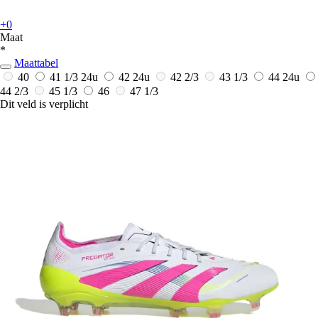
+0
Maat
*
Maattabel
40
41 1/3
24u
42
24u
42 2/3
43 1/3
44
24u
44 2/3
45 1/3
46
47 1/3
Dit veld is verplicht