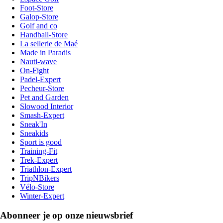
Foot-Store
Galop-Store
Golf and co
Handball-Store
La sellerie de Maé
Made in Paradis
Nauti-wave
On-Fight
Padel-Expert
Pecheur-Store
Pet and Garden
Slowood Interior
Smash-Expert
Sneak'In
Sneakids
Sport is good
Training-Fit
Trek-Expert
Triathlon-Expert
TripNBikers
Vélo-Store
Winter-Expert
Abonneer je op onze nieuwsbrief