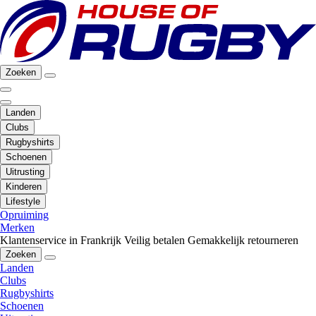
Zoeken
Landen
Clubs
Rugbyshirts
Schoenen
Uitrusting
Kinderen
Lifestyle
Opruiming
Merken
Klantenservice in Frankrijk
Veilig betalen
Gemakkelijk retourneren
Zoeken
Landen
Clubs
Rugbyshirts
Schoenen