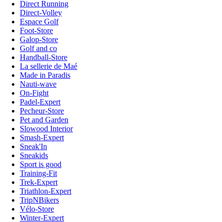
Direct Running
Direct-Volley
Espace Golf
Foot-Store
Galop-Store
Golf and co
Handball-Store
La sellerie de Maé
Made in Paradis
Nauti-wave
On-Fight
Padel-Expert
Pecheur-Store
Pet and Garden
Slowood Interior
Smash-Expert
Sneak'In
Sneakids
Sport is good
Training-Fit
Trek-Expert
Triathlon-Expert
TripNBikers
Vélo-Store
Winter-Expert