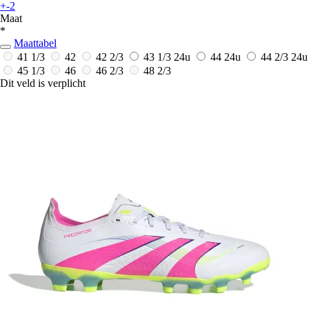
+-2
Maat
*
Maattabel
41 1/3
42
42 2/3
43 1/3
24u
44
24u
44 2/3
24u
45 1/3
46
46 2/3
48 2/3
Dit veld is verplicht