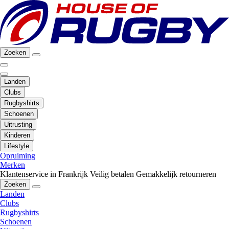
Zoeken
Landen
Clubs
Rugbyshirts
Schoenen
Uitrusting
Kinderen
Lifestyle
Opruiming
Merken
Klantenservice in Frankrijk
Veilig betalen
Gemakkelijk retourneren
Zoeken
Landen
Clubs
Rugbyshirts
Schoenen