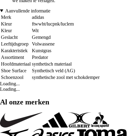
we maken te verlagen.
Aanvullende informatie
Merk
adidas
Kleur
ftwwht/lucpnk/luclem
Kleur
Wit
Geslacht
Gemengd
Leeftijdsgroep
Volwassene
Karakteristiek
Kunstgras
Assortiment
Predator
Hoofdmateriaal
synthetisch materiaal
Shoe Surface
Synthetisch veld (AG)
Schoenzool
synthetische zool met schokdemper
Loading...
Loading...
Al onze merken