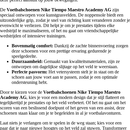
De
Voetbalschoenen Nike Tiempo Maestro Academy AG
zijn
speciaal ontworpen voor kunstgrasvelden. De noppensole biedt een
uitzonderlijke grip, zodat je snel van richting kunt veranderen zonder je
evenwicht te verliezen. Dit helpt je om je prestaties tijdens elke
wedstrijd te maximaliseren, of het nu gaat om vriendschappelijke
wedstrijden of intensieve trainingen.
Bovenmatig comfort:
Dankzij de zachte binnenvoering zorgen
deze schoenen voor een prettige ervaring gedurende je
speelgedeelte.
Duurzaamheid:
Gemaakt van kwaliteitsmaterialen, zijn ze
ontworpen om dagelijkse slijtage op het veld te weerstaan.
Perfecte pasvorm:
Het vetersysteem stelt je in staat om de
schoen aan jouw voet aan te passen, zodat je een optimale
ondersteuning hebt.
Door te kiezen voor de
Voetbalschoenen Nike Tiempo Maestro
Academy AG
, kies je voor een modern design dat je stijl flatteert en
tegelijkertijd je prestaties op het veld verbetert. Of het nu gaat om het
scoren van een beslissend doelpunt of het geven van een assist, deze
schoenen staan klaar om je te begeleiden in al je voetbalavonturen.
Laat niets je verlangen om te spelen in de weg staan; kies voor een
paar dat je naar nieuwe hoogtes op het veld zal stuwen. Transformeer