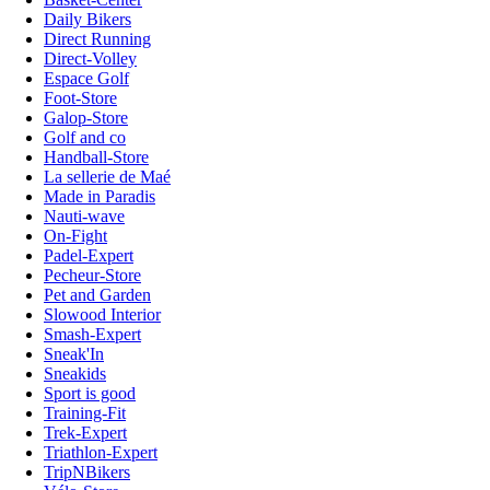
Daily Bikers
Direct Running
Direct-Volley
Espace Golf
Foot-Store
Galop-Store
Golf and co
Handball-Store
La sellerie de Maé
Made in Paradis
Nauti-wave
On-Fight
Padel-Expert
Pecheur-Store
Pet and Garden
Slowood Interior
Smash-Expert
Sneak'In
Sneakids
Sport is good
Training-Fit
Trek-Expert
Triathlon-Expert
TripNBikers