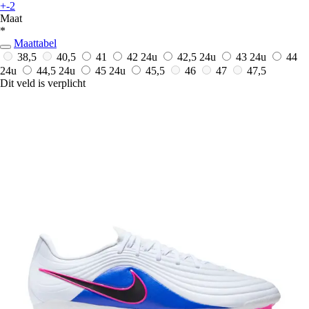
+-2
Maat
*
Maattabel
38,5
40,5
41
42
24u
42,5
24u
43
24u
44
24u
44,5
24u
45
24u
45,5
46
47
47,5
Dit veld is verplicht