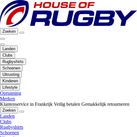
Zoeken
Landen
Clubs
Rugbyshirts
Schoenen
Uitrusting
Kinderen
Lifestyle
Opruiming
Merken
Klantenservice in Frankrijk
Veilig betalen
Gemakkelijk retourneren
Zoeken
Landen
Clubs
Rugbyshirts
Schoenen