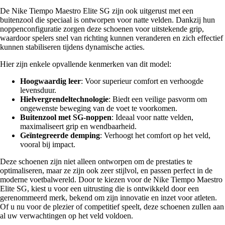
De Nike Tiempo Maestro Elite SG zijn ook uitgerust met een
buitenzool die speciaal is ontworpen voor natte velden. Dankzij hun
noppenconfiguratie zorgen deze schoenen voor uitstekende grip,
waardoor spelers snel van richting kunnen veranderen en zich effectief
kunnen stabiliseren tijdens dynamische acties.
Hier zijn enkele opvallende kenmerken van dit model:
Hoogwaardig leer
: Voor superieur comfort en verhoogde
levensduur.
Hielvergrendeltechnologie
: Biedt een veilige pasvorm om
ongewenste beweging van de voet te voorkomen.
Buitenzool met SG-noppen
: Ideaal voor natte velden,
maximaliseert grip en wendbaarheid.
Geïntegreerde demping
: Verhoogt het comfort op het veld,
vooral bij impact.
Deze schoenen zijn niet alleen ontworpen om de prestaties te
optimaliseren, maar ze zijn ook zeer stijlvol, en passen perfect in de
moderne voetbalwereld. Door te kiezen voor de Nike Tiempo Maestro
Elite SG, kiest u voor een uitrusting die is ontwikkeld door een
gerenommeerd merk, bekend om zijn innovatie en inzet voor atleten.
Of u nu voor de plezier of competitief speelt, deze schoenen zullen aan
al uw verwachtingen op het veld voldoen.