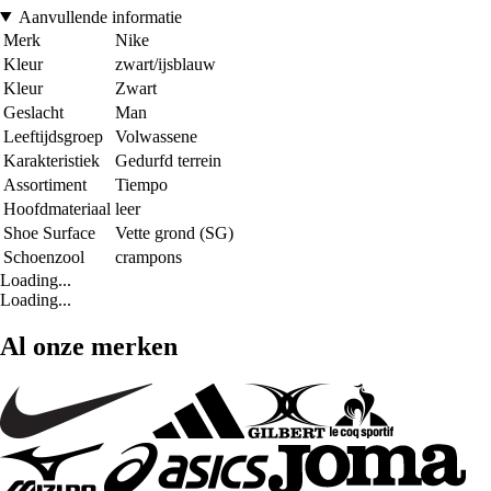
Aanvullende informatie
Merk
Nike
Kleur
zwart/ijsblauw
Kleur
Zwart
Geslacht
Man
Leeftijdsgroep
Volwassene
Karakteristiek
Gedurfd terrein
Assortiment
Tiempo
Hoofdmateriaal
leer
Shoe Surface
Vette grond (SG)
Schoenzool
crampons
Loading...
Loading...
Al onze merken