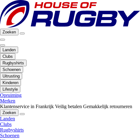
Zoeken
Landen
Clubs
Rugbyshirts
Schoenen
Uitrusting
Kinderen
Lifestyle
Opruiming
Merken
Klantenservice in Frankrijk
Veilig betalen
Gemakkelijk retourneren
Zoeken
Landen
Clubs
Rugbyshirts
Schoenen