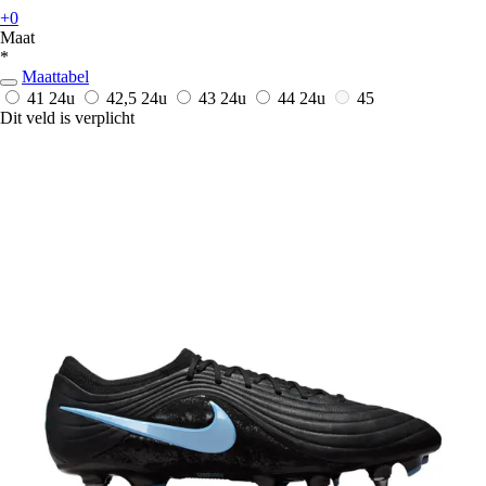
+0
Maat
*
Maattabel
41
24u
42,5
24u
43
24u
44
24u
45
Dit veld is verplicht