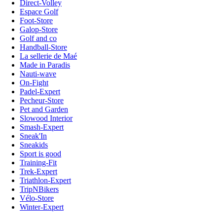
Direct-Volley
Espace Golf
Foot-Store
Galop-Store
Golf and co
Handball-Store
La sellerie de Maé
Made in Paradis
Nauti-wave
On-Fight
Padel-Expert
Pecheur-Store
Pet and Garden
Slowood Interior
Smash-Expert
Sneak'In
Sneakids
Sport is good
Training-Fit
Trek-Expert
Triathlon-Expert
TripNBikers
Vélo-Store
Winter-Expert