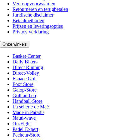
Verkoopvoorwaarden
Retourneren en terugbetalen
Juridische disclaimer
Betaalmethoden
Prijzen en leveringsopties
Privacy verklaring
Onze winkels
Basket-Center
Daily Bikers
Direct Running
Direct-Volley
Espace Golf
Foot-Store
Galop-Store
Golf and co
Handball-Store
La sellerie de Maé
Made in Paradis
Nauti-wave
On-Fight
Padel-Expert
Pecheur-Store