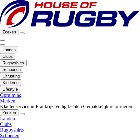
Zoeken
Landen
Clubs
Rugbyshirts
Schoenen
Uitrusting
Kinderen
Lifestyle
Opruiming
Merken
Klantenservice in Frankrijk
Veilig betalen
Gemakkelijk retourneren
Zoeken
Landen
Clubs
Rugbyshirts
Schoenen