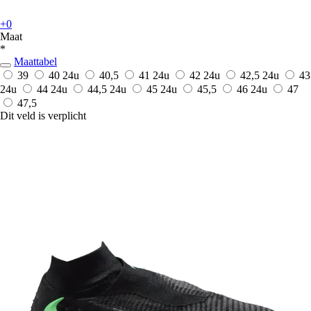
+0
Maat
*
Maattabel
39
40
24u
40,5
41
24u
42
24u
42,5
24u
43
24u
44
24u
44,5
24u
45
24u
45,5
46
24u
47
47,5
Dit veld is verplicht