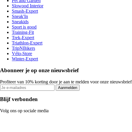
Pet and Garden
Slowood Interior
Smash-Expert
Sneak'In
Sneakids
Sport is good
Training-Fit
Trek-Expert
Triathlon-Expert
TripNBikers
Vélo-Store
Winter-Expert
Abonneer je op onze nieuwsbrief
Profiteer van 10% korting door je aan te melden voor onze nieuwsbrief
Aanmelden
Blijf verbonden
Volg ons op sociale media