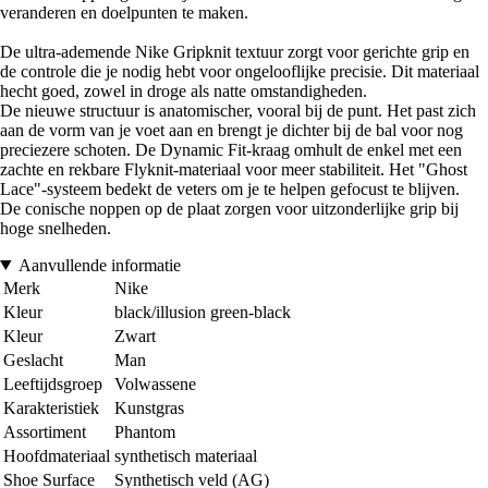
veranderen en doelpunten te maken.
De ultra-ademende Nike Gripknit textuur zorgt voor gerichte grip en
de controle die je nodig hebt voor ongelooflijke precisie. Dit materiaal
hecht goed, zowel in droge als natte omstandigheden.
De nieuwe structuur is anatomischer, vooral bij de punt. Het past zich
aan de vorm van je voet aan en brengt je dichter bij de bal voor nog
preciezere schoten. De Dynamic Fit-kraag omhult de enkel met een
zachte en rekbare Flyknit-materiaal voor meer stabiliteit. Het "Ghost
Lace"-systeem bedekt de veters om je te helpen gefocust te blijven.
De conische noppen op de plaat zorgen voor uitzonderlijke grip bij
hoge snelheden.
Aanvullende informatie
Merk
Nike
Kleur
black/illusion green-black
Kleur
Zwart
Geslacht
Man
Leeftijdsgroep
Volwassene
Karakteristiek
Kunstgras
Assortiment
Phantom
Hoofdmateriaal
synthetisch materiaal
Shoe Surface
Synthetisch veld (AG)