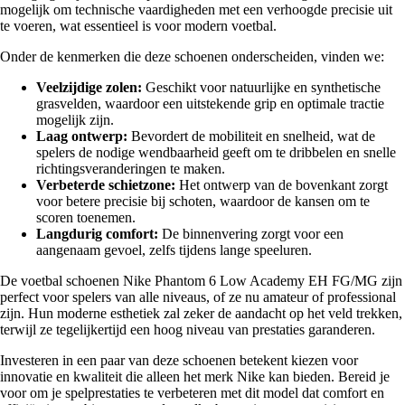
mogelijk om technische vaardigheden met een verhoogde precisie uit
te voeren, wat essentieel is voor modern voetbal.
Onder de kenmerken die deze schoenen onderscheiden, vinden we:
Veelzijdige zolen:
Geschikt voor natuurlijke en synthetische
grasvelden, waardoor een uitstekende grip en optimale tractie
mogelijk zijn.
Laag ontwerp:
Bevordert de mobiliteit en snelheid, wat de
spelers de nodige wendbaarheid geeft om te dribbelen en snelle
richtingsveranderingen te maken.
Verbeterde schietzone:
Het ontwerp van de bovenkant zorgt
voor betere precisie bij schoten, waardoor de kansen om te
scoren toenemen.
Langdurig comfort:
De binnenvering zorgt voor een
aangenaam gevoel, zelfs tijdens lange speeluren.
De voetbal schoenen Nike Phantom 6 Low Academy EH FG/MG zijn
perfect voor spelers van alle niveaus, of ze nu amateur of professional
zijn. Hun moderne esthetiek zal zeker de aandacht op het veld trekken,
terwijl ze tegelijkertijd een hoog niveau van prestaties garanderen.
Investeren in een paar van deze schoenen betekent kiezen voor
innovatie en kwaliteit die alleen het merk Nike kan bieden. Bereid je
voor om je spelprestaties te verbeteren met dit model dat comfort en