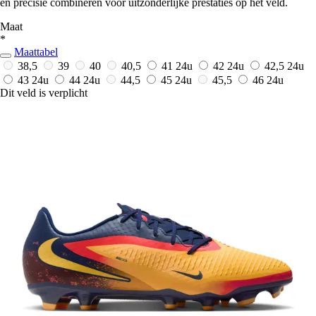
en precisie combineren voor uitzonderlijke prestaties op het veld.
Maat
*
Maattabel
38,5
39
40
40,5
41
24u
42
24u
42,5
24u
43
24u
44
24u
44,5
45
24u
45,5
46
24u
Dit veld is verplicht