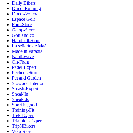
Daily Bikers
Direct Running
Direct-Volley
Espace Golf
Foot-Store
Galop-Store
Golf and co
Handball-Store
La sellerie de Maé
Made in Paradis
Nauti-wave
On-Fight
Padel-Expert
Pecheur-Store
Pet and Garden
Slowood Interior
Smash-Expert
Sneak'In
Sneakids
Sport is good
Training-Fit
Trek-Expert
Triathlon-Expert
TripNBikers
Vélo-Store