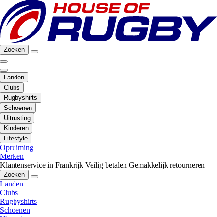
Zoeken
Landen
Clubs
Rugbyshirts
Schoenen
Uitrusting
Kinderen
Lifestyle
Opruiming
Merken
Klantenservice in Frankrijk
Veilig betalen
Gemakkelijk retourneren
Zoeken
Landen
Clubs
Rugbyshirts
Schoenen