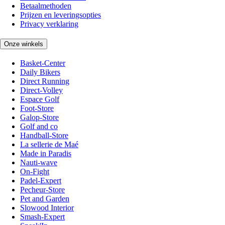
Betaalmethoden
Prijzen en leveringsopties
Privacy verklaring
Onze winkels
Basket-Center
Daily Bikers
Direct Running
Direct-Volley
Espace Golf
Foot-Store
Galop-Store
Golf and co
Handball-Store
La sellerie de Maé
Made in Paradis
Nauti-wave
On-Fight
Padel-Expert
Pecheur-Store
Pet and Garden
Slowood Interior
Smash-Expert