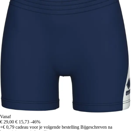
Vanaf
€ 29,00
€ 15,73
-46%
+€ 0,79
cadeau voor je volgende bestelling
Bijgeschreven na