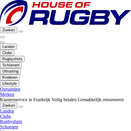
Zoeken
Landen
Clubs
Rugbyshirts
Schoenen
Uitrusting
Kinderen
Lifestyle
Opruiming
Merken
Klantenservice in Frankrijk
Veilig betalen
Gemakkelijk retourneren
Zoeken
Landen
Clubs
Rugbyshirts
Schoenen