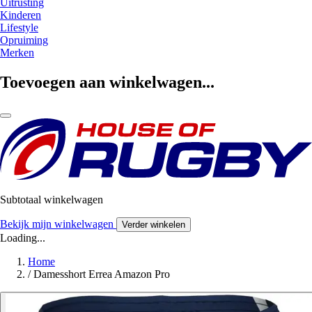
Uitrusting
Kinderen
Lifestyle
Opruiming
Merken
Toevoegen aan winkelwagen...
Subtotaal winkelwagen
Bekijk mijn winkelwagen
Verder winkelen
Loading...
Home
/
Damesshort Errea Amazon Pro