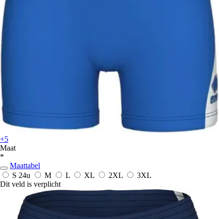
+5
Maat
*
Maattabel
S
24u
M
L
XL
2XL
3XL
Dit veld is verplicht