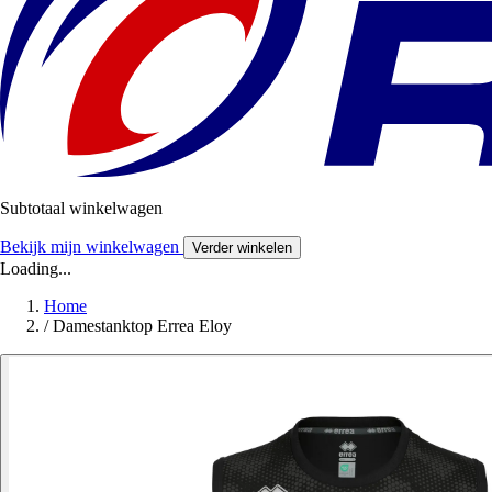
Subtotaal winkelwagen
Bekijk mijn winkelwagen
Verder winkelen
Loading...
Home
/
Damestanktop Errea Eloy