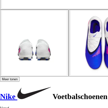
Meer tonen
Nike
Voetbalschoenen