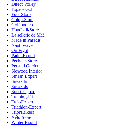
Direct-Volley
Espace Golf
Foot-Store
Galop-Store
Golf and co
Handball-Store
La sellerie de Maé
Made in Paradis
Nauti-wave
On-Fight
Padel-Expert
Pecheur-Store
Pet and Garden
Slowood Interior
Smash-Expert
Sneak'In
Sneakids
Sport is good
Training-Fit
Trek-Expert
Triathlon-Expert
TripNBikers
Vélo-Store
Winter-Expert