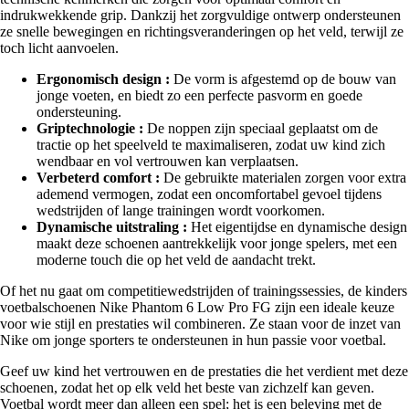
indrukwekkende grip. Dankzij het zorgvuldige ontwerp ondersteunen
ze snelle bewegingen en richtingsveranderingen op het veld, terwijl ze
toch licht aanvoelen.
Ergonomisch design :
De vorm is afgestemd op de bouw van
jonge voeten, en biedt zo een perfecte pasvorm en goede
ondersteuning.
Griptechnologie :
De noppen zijn speciaal geplaatst om de
tractie op het speelveld te maximaliseren, zodat uw kind zich
wendbaar en vol vertrouwen kan verplaatsen.
Verbeterd comfort :
De gebruikte materialen zorgen voor extra
ademend vermogen, zodat een oncomfortabel gevoel tijdens
wedstrijden of lange trainingen wordt voorkomen.
Dynamische uitstraling :
Het eigentijdse en dynamische design
maakt deze schoenen aantrekkelijk voor jonge spelers, met een
moderne touch die op het veld de aandacht trekt.
Of het nu gaat om competitiewedstrijden of trainingssessies, de kinders
voetbalschoenen Nike Phantom 6 Low Pro FG zijn een ideale keuze
voor wie stijl en prestaties wil combineren. Ze staan voor de inzet van
Nike om jonge sporters te ondersteunen in hun passie voor voetbal.
Geef uw kind het vertrouwen en de prestaties die het verdient met deze
schoenen, zodat het op elk veld het beste van zichzelf kan geven.
Voetbal wordt meer dan alleen een spel; het is een beleving met de