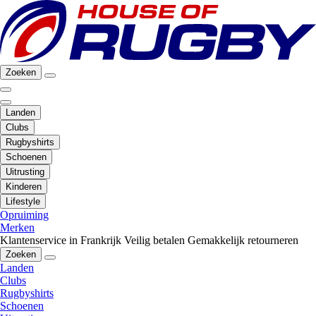
Zoeken
Landen
Clubs
Rugbyshirts
Schoenen
Uitrusting
Kinderen
Lifestyle
Opruiming
Merken
Klantenservice in Frankrijk
Veilig betalen
Gemakkelijk retourneren
Zoeken
Landen
Clubs
Rugbyshirts
Schoenen