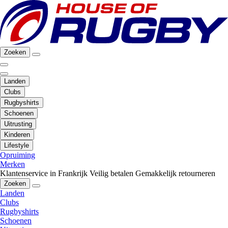
Zoeken
Landen
Clubs
Rugbyshirts
Schoenen
Uitrusting
Kinderen
Lifestyle
Opruiming
Merken
Klantenservice in Frankrijk
Veilig betalen
Gemakkelijk retourneren
Zoeken
Landen
Clubs
Rugbyshirts
Schoenen