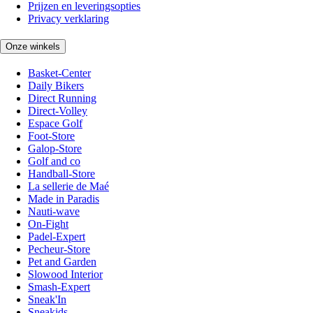
Prijzen en leveringsopties
Privacy verklaring
Onze winkels
Basket-Center
Daily Bikers
Direct Running
Direct-Volley
Espace Golf
Foot-Store
Galop-Store
Golf and co
Handball-Store
La sellerie de Maé
Made in Paradis
Nauti-wave
On-Fight
Padel-Expert
Pecheur-Store
Pet and Garden
Slowood Interior
Smash-Expert
Sneak'In
Sneakids