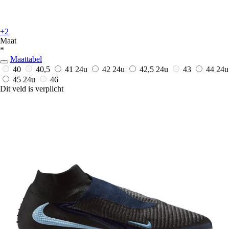
+2
Maat
*
Maattabel
40
40,5
41
24u
42
24u
42,5
24u
43
44
24u
45
24u
46
Dit veld is verplicht