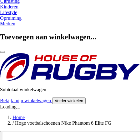
Uitrusting
Kinderen
Lifestyle
Opruiming
Merken
Toevoegen aan winkelwagen...
Subtotaal winkelwagen
Bekijk mijn winkelwagen
Verder winkelen
Loading...
Home
/
Hoge voetbalschoenen Nike Phantom 6 Elite FG