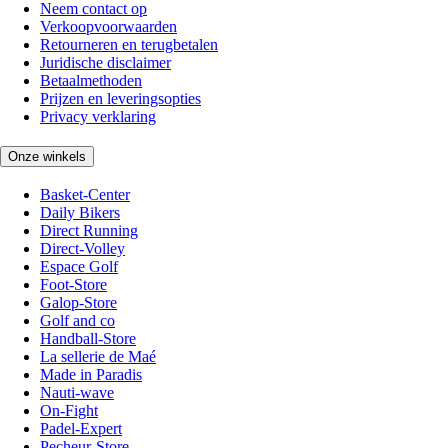
Neem contact op
Verkoopvoorwaarden
Retourneren en terugbetalen
Juridische disclaimer
Betaalmethoden
Prijzen en leveringsopties
Privacy verklaring
Onze winkels
Basket-Center
Daily Bikers
Direct Running
Direct-Volley
Espace Golf
Foot-Store
Galop-Store
Golf and co
Handball-Store
La sellerie de Maé
Made in Paradis
Nauti-wave
On-Fight
Padel-Expert
Pecheur-Store