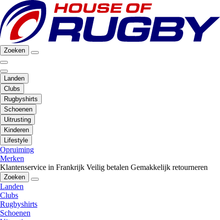
Zoeken
Landen
Clubs
Rugbyshirts
Schoenen
Uitrusting
Kinderen
Lifestyle
Opruiming
Merken
Klantenservice in Frankrijk
Veilig betalen
Gemakkelijk retourneren
Zoeken
Landen
Clubs
Rugbyshirts
Schoenen